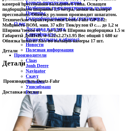
Бункер-перегрузчик зерна
камерой прессования вальцового типа. Оснащен
Подборщик транспортировщик рулонов
подборщиком шириной 1,5 метра, замки на камере
Прицепы
прессования. Обвязку рулонов производит шпагатом.
Гидрооборудование для спецтехники
Технические характеристики Deutz-Fahr GP 2.12:
О нас
Мощность ВОМ, мин. 37 кВт Тюк/рулон Ø с… до 1,2 м
Доставка и оплата
Ширина тюков от … до 1,20 м Ширина подборщика 1.5 м
Сертификаты
Габариты ДхШхВ, м 3.22х2.27х1.95 Вес общий 1 680 кг
Видео (отзывы и обзоры)
Обвязка шпагат Кол-во вальцов камеры 17 шт.
Новости
Полезная информация
Детали
Производители
Claas
Детали
Jonh Deere
Navigator
Скаут
Производитель
Deutz-Fahr
Лилиани
Унисибмаш
Доставка и оплата
Русич
Чувашпиллер
БДМ-АгроЦентр
Контакты
Оставить заявку
ФИО