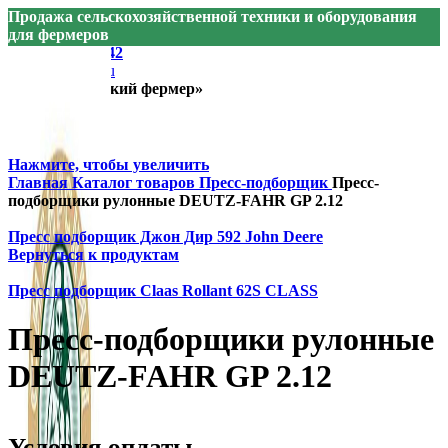
Продажа сельскохозяйственной техники и оборудования
для фермеров
+7 905 074-74-42
sibfermer@bk.ru
ООО «Сибирский фермер»
Нажмите, чтобы увеличить
Главная
Каталог товаров
Пресс-подборщик
Пресс-
подборщики рулонные DEUTZ-FAHR GP 2.12
Пресс подборщик Джон Дир 592 John Deere
Вернуться к продуктам
Пресс подборщик Claas Rollant 62S CLASS
Пресс-подборщики рулонные
DEUTZ-FAHR GP 2.12
Условия оплаты