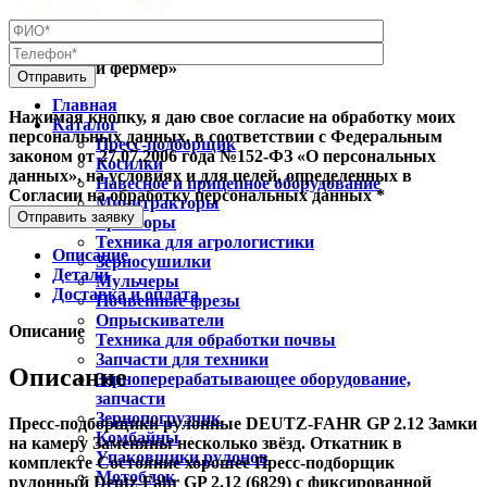
«Сибирский фермер»
Главная
Нажимая кнопку, я даю свое согласие на обработку моих
Каталог
персональных данных, в соответствии с Федеральным
Пресс-подборщик
законом от 27.07.2006 года №152-ФЗ «О персональных
Косилки
данных», на условиях и для целей, определенных в
Навесное и прицепное оборудование
Согласии на обработку персональных данных *
Минитракторы
Отправить заявку
Тракторы
Техника для агрологистики
Описание
Зерносушилки
Детали
Мульчеры
Доставка и оплата
Почвенные фрезы
Опрыскиватели
Описание
Техника для обработки почвы
Запчасти для техники
Описание
Зерноперерабатывающее оборудование,
запчасти
Зернопогрузчик
Пресс-подборщики рулонные DEUTZ-FAHR GP 2.12 Замки
Комбайны
на камеру Заменяны несколько звёзд. Откатник в
Упаковщики рулонов
комплекте Состояние хорошее Пресс-подборщик
Мотоблок
рулонный Deutz-Fahr GP 2.12 (6829) с фиксированной