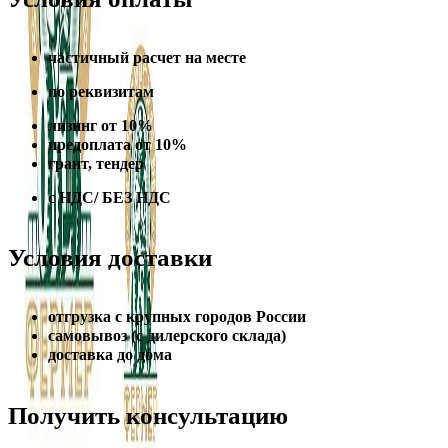
частичный расчет на месте
по реквизитам
лизинг от 10%
предоплата от 10%
грант, тендер
с НДС/ БЕЗ НДС
Условия доставки
отгрузка с крупных городов России
самовывоз (с дилерского склада)
доставка до дома
Получить консультацию