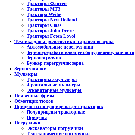
Тракторы Файтер
Тракторы МТЗ
Трактора Weihe
Тракторы New Holland
Тракторы Claas
Тракторы John Deere
Тракторы Foton Lovol
Техника для агрологистики и хранения зерна
Автомобильные перегрузчики
Зерноперерабатывающее оборудование, запчасти
Зернопогрузчик
Бункер-перегрузчик зерна
Зерносушилки
Мульчеры
Тракторные мульчеры
Фронтальные мульчеры
Эскаваторные мульчеры
Почвенные фрезы
Обмотщик тюков
Прицепы и полуприцепы для тракторов
Полуприцепы тракторные
Прицепы
Погрузчики
Экскаваторы-погрузчики
Телескопические погрузчики