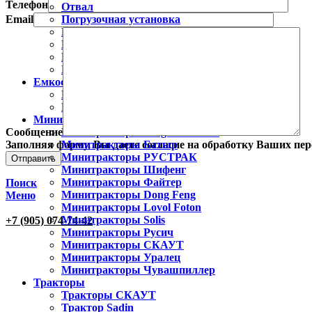
Телефон
Отвал
Email
Погрузочная установка
Разбрасыватель удобрений
Рыхлитель
Картофелесажалки
Пылесос парковый
Емкости
Емкости горизонтальные
Емкости вертикальные цилиндрические
Минитракторы
Сообщение
Минитракторы Xingtai/Синтай
Заполняя форму, Вы даете согласие на обработку Ваших пе
Минитракторы Батыр
Минитракторы РУСТРАК
Минитракторы Шифенг
Минитракторы Файтер
Поиск
Минитракторы Dong Feng
Меню
Минитракторы Lovol Foton
Минитракторы Solis
+7 (905) 074-74-42
Минитракторы Русич
Минитракторы СКАУТ
Минитракторы Уралец
Минитракторы Чувашпиллер
Тракторы
Тракторы СКАУТ
Трактор Sadin