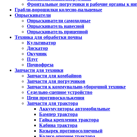
Фронтальные погрузчики и рабочие органы к ни
Грабли-ворошилки колесно-пальцевые
Опрыскиватели
Опрыскиватели самоходные
Опрыскиватель навесной
Опрыскиватель прицепной
Техника для обработки почвы
Культиватор
Дискатор
Окучник
Плуг
Почвофреза
Запчасти для техники
Запчасти для комбайнов
Запчасти для погрузчиков
Запчасти к коммунально-уборочной технике
Седельно-сцепное устройство
Цепи противоскольжения
Запчасти для трактора
Аккумуляторы автомобильные
Бампер трактора
Гайка крепления трактора
Кабина трактора
Козырек противосолнечный
Колесо опорное трактора