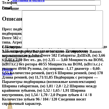
Доставка и оплата
Телефон
Email
Описание
Описание
Пресс подборщик Джон Дир 582 Сетка-шпагат, широкий
подборщик, идеальное сочетание Пресс-подборщик John
Deere 582 с изменяемой камерой прессования ременного
типа. Агрегат оснащен подборщиком с шириной захвата
1.81 метра. Агрегат формирует рулоны диаметром от 0.6 до
Сообщение
1.55 метра и обвязывает шпагатом. Технические
Заполняя форму, Вы даете согласие на обработку Ваших
характеристики John Deere 582 Габариты ДхШхВ, (м) 3,66
персональных данных.
х 2,44 х 2,60 Вес от.. до, (т) 2,35 — 3,60 Мощность на ВОМ,
(кВт/л.с.) без ротора 40/55 Мощность на ВОМ, (кВт/л.с.) с
ротором 49/66 Рулоны, (м) ширина –1,17 диаметр – 0,60-
Поиск
1,55 Количество ремней, (шт) 6 Ширина ремней, (мм) 178
Меню
Длина ремней, (м) 11,71/11,85 Подборщик с ротором —
Параметры подборщика (возможные комплектации)
Ширина габаритная, (м) 1,81 / 2,0 / 2,2 Ширина между
крайними зубьями, (м) 1,52 / 1,65 / 1,91 Ширина
внутренняя, (м) 1,54 / 1,70 / 2,0 Рядов зубьев 4 / 4 / 8
Количество зубьев 96 / 104 / 120 Сведения носят
справочный характер.