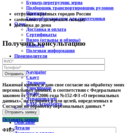
Бункер-перегрузчик зерна
Подборщик транспортировщик рулонов
Прицепы
отгрузка с крупных городов России
Гидрооборудование для спецтехники
самовывоз (с дилерского склада)
О нас
доставка до дома
Доставка и оплата
Сертификаты
Видео (отзывы и обзоры)
Получить консультацию
Новости
Полезная информация
Производители
Claas
Jonh Deere
Navigator
Скаут
Лилиани
Нажимая кнопку, я даю свое согласие на обработку моих
Унисибмаш
персональных данных, в соответствии с Федеральным
Русич
законом от 27.07.2006 года №152-ФЗ «О персональных
Чувашпиллер
данных», на условиях и для целей, определенных в
БДМ-АгроЦентр
Согласии на обработку персональных данных *
Контакты
Отправить заявку
Оставить заявку
Описание
Детали
ФИО