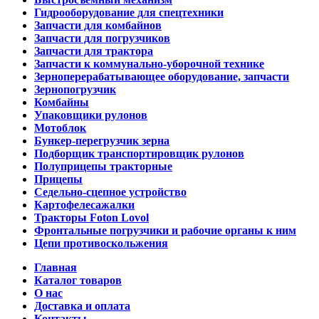
Гидрооборудование для спецтехники
Запчасти для комбайнов
Запчасти для погрузчиков
Запчасти для трактора
Запчасти к коммунально-уборочной технике
Зерноперерабатывающее оборудование, запчасти
Зернопогрузчик
Комбайны
Упаковщики рулонов
Мотоблок
Бункер-перегрузчик зерна
Подборщик транспортировщик рулонов
Полуприцепы тракторные
Прицепы
Седельно-сцепное устройство
Картофелесажалки
Тракторы Foton Lovol
Фронтальные погрузчики и рабочие органы к ним
Цепи противоскольжения
Главная
Каталог товаров
О нас
Доставка и оплата
Контакты