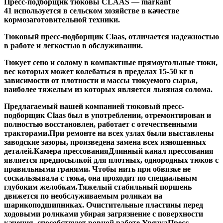
Пресс-подборщик тюковы CLAAS — markant
41
используется в сельском хозяйстве в качестве
кормозаготовительной техники.
Тюковый пресс-подборщик Claas, отличается надежностью
в работе и легкостью в обслуживании.
Тюкует сено и солому в компактные прямоугольные тюки,
вес которых может колебаться в пределах 15-50 кг в
зависимости от плотности и массы тюкуемого сырья,
наиболее тяжелым из которых является льняная солома.
Предлагаемый нашей компанией тюковый пресс-
подборщик Claas был в употреблении, отремонтирован и
полностью восстановлен, работает с отечественными
тракторами.При ремонте на всех узлах были выставлены
заводские зазоры, произведена замена всех изношенных
деталей.
Камера прессования
Длинный канал прессования
является предпосылкой для плотных, однородных тюков с
правильными гранями. Чтобы нить при обвязке не
соскальзывала с тюка, она проходит по специальным
глубоким желобкам.Тяжелый стабильный поршень
движется по необслуживаемым роликам на
шарикоподшипниках. Очистительные пластины перед
ходовыми роликами убирая загрязнение с поверхности
качения, способствуют ровной работе.
Увязка
Пресс-