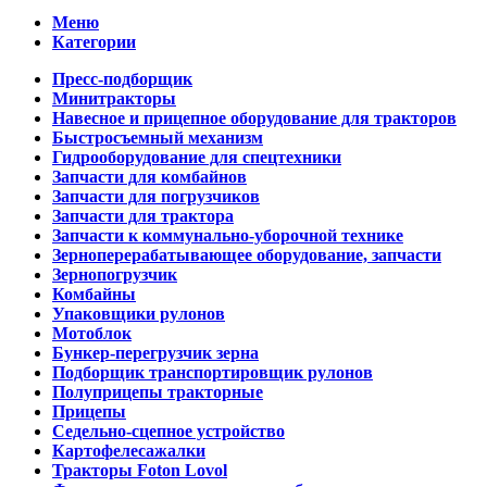
Меню
Категории
Пресс-подборщик
Минитракторы
Навесное и прицепное оборудование для тракторов
Быстросъемный механизм
Гидрооборудование для спецтехники
Запчасти для комбайнов
Запчасти для погрузчиков
Запчасти для трактора
Запчасти к коммунально-уборочной технике
Зерноперерабатывающее оборудование, запчасти
Зернопогрузчик
Комбайны
Упаковщики рулонов
Мотоблок
Бункер-перегрузчик зерна
Подборщик транспортировщик рулонов
Полуприцепы тракторные
Прицепы
Седельно-сцепное устройство
Картофелесажалки
Тракторы Foton Lovol