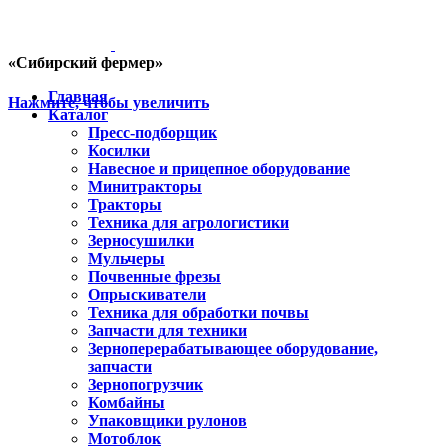
«Сибирский фермер»
Главная
Нажмите, чтобы увеличить
Каталог
Пресс-подборщик
Косилки
Навесное и прицепное оборудование
Минитракторы
Тракторы
Техника для агрологистики
Зерносушилки
Мульчеры
Почвенные фрезы
Опрыскиватели
Техника для обработки почвы
Запчасти для техники
Зерноперерабатывающее оборудование,
запчасти
Зернопогрузчик
Комбайны
Упаковщики рулонов
Мотоблок