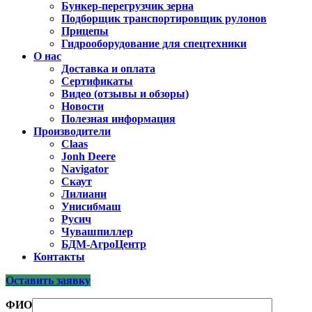
Бункер-перегрузчик зерна
Подборщик транспортировщик рулонов
Прицепы
Гидрооборудование для спецтехники
О нас
Доставка и оплата
Сертификаты
Видео (отзывы и обзоры)
Новости
Полезная информация
Производители
Claas
Jonh Deere
Navigator
Скаут
Лилиани
Унисибмаш
Русич
Чувашпиллер
БДМ-АгроЦентр
Контакты
Оставить заявку
ФИО