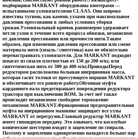
подборщики MARKANT оборудованы кнотерами —
испытанными узловязателями CLAAS. Они широко
известны тугими, как камень узлами при максимальном
давлении прессования в любых условиях уборки
урожая.Узловязальный крючок равномерно удерживает
петли узлов в течение всего процесса обвязки, независимо
от давления прессования или прочности нити.Таким
образом, при изменении давления прессования или смене
материала нити (сизаль / синтетика) вам не обязательно
перенастраивать узловязатели. Для MARKANT подходит
шпагат из сизаля плотностью от 150 до 200 м/кг, или
синтетическая нить от 300 до 400 м/кг.
Приводы
Перед
редуктором расположена большая инерционная масса,
которая гасит толчки от прессующего поршня MARKANT
и обеспечивает его ровную работу.Обгонная муфта
карданного вала предотвращает повреждения редуктора
трактора при выключении ВОМ. За счет неё также
происходит независимое свободное торможение
механизмов MARKANT.Фрикционная предохранительная
муфта на инерционном маховике защищает все узлы
MARKANT от перегрузок.Главный редуктор MARKANT
имеет гипоидную передачу. Это означает, что косозубые
конические шестерни входят в зацепление по спирали.
Поэтому в зацеплении одновременно находятся больше пар