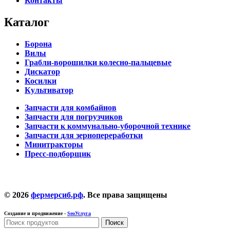
Контакты
Каталог
Борона
Вилы
Грабли-ворошилки колесно-пальцевые
Дискатор
Косилки
Культиватор
Запчасти для комбайнов
Запчасти для погрузчиков
Запчасти к коммунально-уборочной технике
Запчасти для зернопереработки
Минитракторы
Пресс-подборщик
© 2026
фермерсиб.рф
. Все права защищены
Создание и продвижение -
SeoУслуга
Поиск