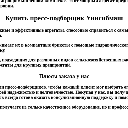
 агропромышленном комплексе. Этот мощный агрегат предна
ировки.
Купить пресс-подборщик Унисибмаш
ные и эффективные агрегаты, способные справиться с самым
о.
 сжимает их в компактные брикеты с помощью гидравлическог
ку.
подходящих для различных видов сельскохозяйственных рабо
регаты для крупных предприятий.
Плюсы заказа у нас
и пресс-подборщиков, чтобы каждый клиент мог выбрать оп
ей надежностью и долговечностью. Покупая у нас, вы получа
в всегда готова оказать консультационную поддержку и пом
получаете не только качественное оборудование, но и профес