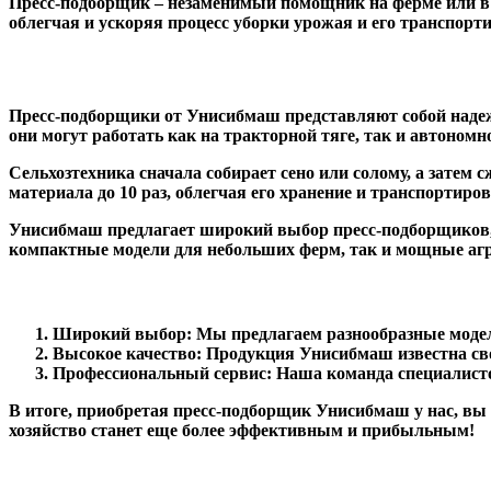
Пресс-подборщик – незаменимый помощник на ферме или в
облегчая и ускоряя процесс уборки урожая и его транспорт
Пресс-подборщики от Унисибмаш представляют собой надеж
они могут работать как на тракторной тяге, так и автономн
Сельхозтехника сначала собирает сено или солому, а затем
материала до 10 раз, облегчая его хранение и транспортиров
Унисибмаш предлагает широкий выбор пресс-подборщиков, 
компактные модели для небольших ферм, так и мощные аг
Широкий выбор: Мы предлагаем разнообразные модел
Высокое качество: Продукция Унисибмаш известна сво
Профессиональный сервис: Наша команда специалисто
В итоге, приобретая пресс-подборщик Унисибмаш у нас, вы 
хозяйство станет еще более эффективным и прибыльным!