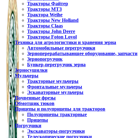
Тракторы Файтер
Тракторы МТЗ
Трактора Weihe
Тракторы New Holland
Тракторы Claas
Тракторы John Deere
Тракторы Foton Lovol
Техника для агрологистики и хранения зерна
Автомобильные перегрузчики
Зерноперерабатывающее оборудование, запчасти
Зернопогрузчик
Бункер-перегрузчик зерна
Зерносушилки
Мульчеры
Тракторные мульчеры
Фронтальные мульчеры
Эскаваторные мульчеры
Почвенные фрезы
Обмотщик тюков
Прицепы и полуприцепы для тракторов
Полуприцепы тракторные
Прицепы
Погрузчики
Экскаваторы-погрузчики
Телескопические погрузчики