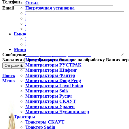
Телефон
Отвал
Email
Погрузочная установка
Разбрасыватель удобрений
Рыхлитель
Картофелесажалки
Пылесос парковый
Емкости
Емкости горизонтальные
Емкости вертикальные цилиндрические
Минитракторы
Сообщение
Минитракторы Xingtai/Синтай
Заполняя форму, Вы даете согласие на обработку Ваших пе
Минитракторы Батыр
Минитракторы РУСТРАК
Минитракторы Шифенг
Минитракторы Файтер
Поиск
Минитракторы Dong Feng
Меню
Минитракторы Lovol Foton
Минитракторы Solis
Минитракторы Русич
Минитракторы СКАУТ
Минитракторы Уралец
Минитракторы Чувашпиллер
Тракторы
Тракторы СКАУТ
Трактор Sadin