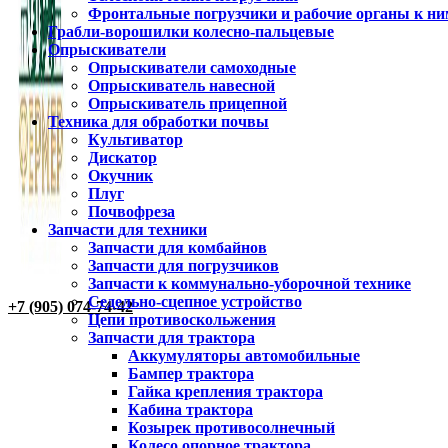
Фронтальные погрузчики и рабочие органы к ни
Грабли-ворошилки колесно-пальцевые
Опрыскиватели
Опрыскиватели самоходные
Опрыскиватель навесной
Опрыскиватель прицепной
Техника для обработки почвы
Культиватор
Дискатор
Окучник
Плуг
Почвофреза
Запчасти для техники
Запчасти для комбайнов
Запчасти для погрузчиков
Запчасти к коммунально-уборочной технике
Седельно-сцепное устройство
+7 (905) 074-74-42
Цепи противоскольжения
Запчасти для трактора
Аккумуляторы автомобильные
Бампер трактора
Гайка крепления трактора
Кабина трактора
Козырек противосолнечный
Колесо опорное трактора