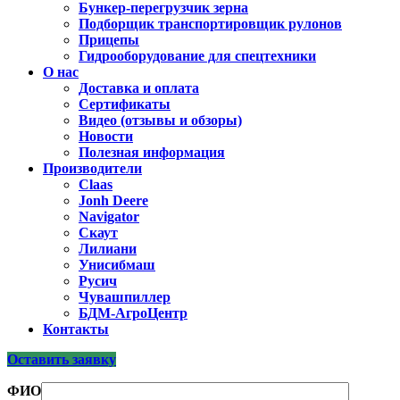
Бункер-перегрузчик зерна
Подборщик транспортировщик рулонов
Прицепы
Гидрооборудование для спецтехники
О нас
Доставка и оплата
Сертификаты
Видео (отзывы и обзоры)
Новости
Полезная информация
Производители
Claas
Jonh Deere
Navigator
Скаут
Лилиани
Унисибмаш
Русич
Чувашпиллер
БДМ-АгроЦентр
Контакты
Оставить заявку
ФИО