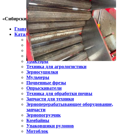
«Сибирский фермер»
Главная
Каталог
Пресс-подборщик
Косилки
Навесное и прицепное оборудование
Минитракторы
Тракторы
Техника для агрологистики
Зерносушилки
Мульчеры
Почвенные фрезы
Опрыскиватели
Техника для обработки почвы
Запчасти для техники
Зерноперерабатывающее оборудование,
запчасти
Зернопогрузчик
Комбайны
Упаковщики рулонов
Мотоблок