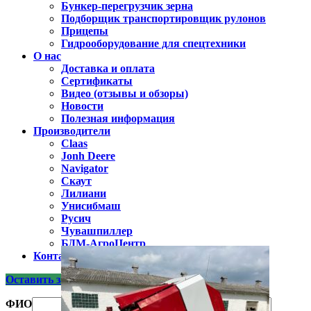
Бункер-перегрузчик зерна
Подборщик транспортировщик рулонов
Прицепы
Гидрооборудование для спецтехники
О нас
Доставка и оплата
Сертификаты
Видео (отзывы и обзоры)
Новости
Полезная информация
Производители
Claas
Jonh Deere
Navigator
Скаут
Лилиани
Унисибмаш
Русич
Чувашпиллер
БДМ-АгроЦентр
Контакты
Оставить заявку
ФИО