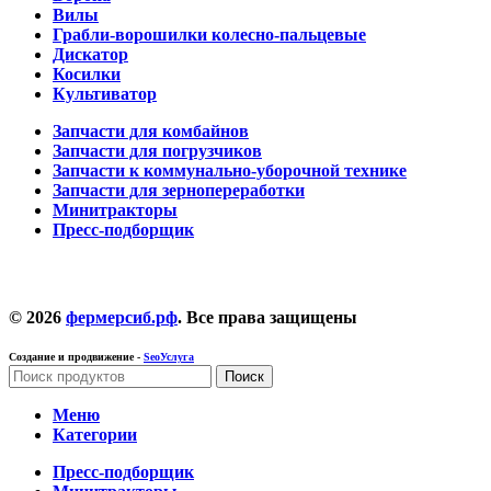
Вилы
Грабли-ворошилки колесно-пальцевые
Дискатор
Косилки
Культиватор
Запчасти для комбайнов
Запчасти для погрузчиков
Запчасти к коммунально-уборочной технике
Запчасти для зернопереработки
Минитракторы
Пресс-подборщик
© 2026
фермерсиб.рф
. Все права защищены
Создание и продвижение -
SeoУслуга
Поиск
Меню
Категории
Пресс-подборщик