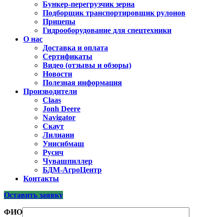
Бункер-перегрузчик зерна
Подборщик транспортировщик рулонов
Прицепы
Гидрооборудование для спецтехники
О нас
Доставка и оплата
Сертификаты
Видео (отзывы и обзоры)
Новости
Полезная информация
Производители
Claas
Jonh Deere
Navigator
Скаут
Лилиани
Унисибмаш
Русич
Чувашпиллер
БДМ-АгроЦентр
Контакты
Оставить заявку
ФИО