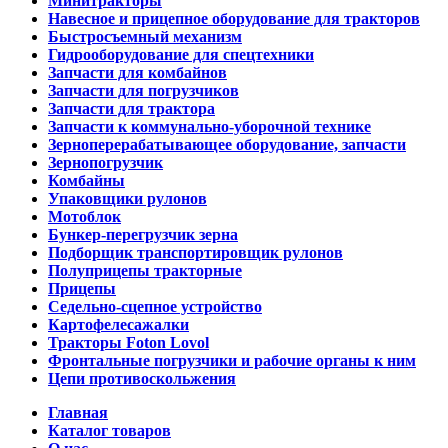
Минитракторы
Навесное и прицепное оборудование для тракторов
Быстросъемный механизм
Гидрооборудование для спецтехники
Запчасти для комбайнов
Запчасти для погрузчиков
Запчасти для трактора
Запчасти к коммунально-уборочной технике
Зерноперерабатывающее оборудование, запчасти
Зернопогрузчик
Комбайны
Упаковщики рулонов
Мотоблок
Бункер-перегрузчик зерна
Подборщик транспортировщик рулонов
Полуприцепы тракторные
Прицепы
Седельно-сцепное устройство
Картофелесажалки
Тракторы Foton Lovol
Фронтальные погрузчики и рабочие органы к ним
Цепи противоскольжения
Главная
Каталог товаров