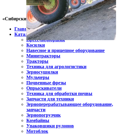
«Сибирский фермер»
Главная
Каталог
Пресс-подборщик
Косилки
Навесное и прицепное оборудование
Минитракторы
Тракторы
Техника для агрологистики
Зерносушилки
Мульчеры
Почвенные фрезы
Опрыскиватели
Техника для обработки почвы
Запчасти для техники
Зерноперерабатывающее оборудование,
запчасти
Зернопогрузчик
Комбайны
Упаковщики рулонов
Мотоблок