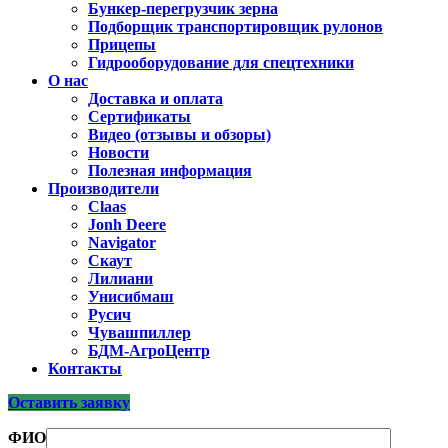
Бункер-перегрузчик зерна
Подборщик транспортировщик рулонов
Прицепы
Гидрооборудование для спецтехники
О нас
Доставка и оплата
Сертификаты
Видео (отзывы и обзоры)
Новости
Полезная информация
Производители
Claas
Jonh Deere
Navigator
Скаут
Лилиани
Унисибмаш
Русич
Чувашпиллер
БДМ-АгроЦентр
Контакты
Оставить заявку
ФИО