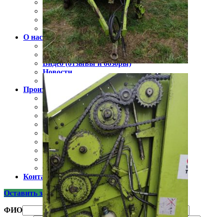
Бункер-перегрузчик зерна
Подборщик транспортировщик рулонов
Прицепы
Гидрооборудование для спецтехники
О нас
Доставка и оплата
Сертификаты
Видео (отзывы и обзоры)
Новости
Полезная информация
Производители
Claas
Jonh Deere
Navigator
Скаут
Лилиани
Унисибмаш
Русич
Чувашпиллер
БДМ-АгроЦентр
Контакты
Оставить заявку
ФИО