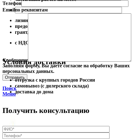
Телефон
Email
по реквизитам
лизинг от 10%
предоплата от 10%
грант, тендер
с НДС/ БЕЗ НДС
Условия доставки
Сообщение
Заполняя форму, Вы даете согласие на обработку Ваших
персональных данных.
отгрузка с крупных городов России
самовывоз (с дилерского склада)
Поиск
доставка до дома
Меню
Получить консультацию