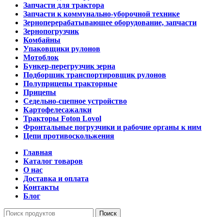
Запчасти для трактора
Запчасти к коммунально-уборочной технике
Зерноперерабатывающее оборудование, запчасти
Зернопогрузчик
Комбайны
Упаковщики рулонов
Мотоблок
Бункер-перегрузчик зерна
Подборщик транспортировщик рулонов
Полуприцепы тракторные
Прицепы
Седельно-сцепное устройство
Картофелесажалки
Тракторы Foton Lovol
Фронтальные погрузчики и рабочие органы к ним
Цепи противоскольжения
Главная
Каталог товаров
О нас
Доставка и оплата
Контакты
Блог
Поиск