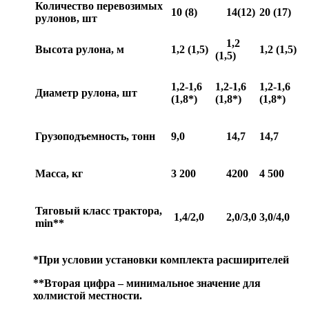
Количество перевозимых
10 (8)
14(12)
20 (17)
рулонов, шт
1,2
Высота рулона, м
1,2 (1,5)
1,2 (1,5)
(1,5)
1,2-1,6
1,2-1,6
1,2-1,6
Диаметр рулона, шт
(1,8*)
(1,8*)
(1,8*)
Грузоподъемность, тонн
9,0
14,7
14,7
Масса, кг
3 200
4200
4 500
Тяговый класс трактора,
1,4/2,0
2,0/3,0
3,0/4,0
min**
*При условии установки комплекта расширителей
**Вторая цифра – минимальное значение для
холмистой местности.