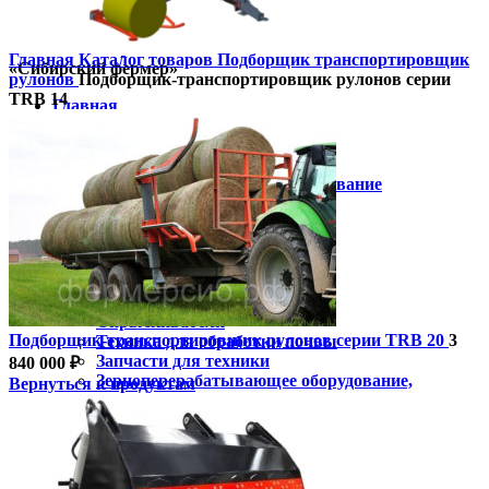
Главная
Каталог товаров
Подборщик транспортировщик
«Сибирский фермер»
рулонов
Подборщик-транспортировщик рулонов серии
TRB 14
Главная
Каталог
Пресс-подборщик
Косилки
Навесное и прицепное оборудование
Минитракторы
Тракторы
Техника для агрологистики
Зерносушилки
Мульчеры
Почвенные фрезы
Опрыскиватели
Подборщик-транспортировщик рулонов серии TRB 20
3
Техника для обработки почвы
Запчасти для техники
840 000
₽
Зерноперерабатывающее оборудование,
Вернуться к продуктам
запчасти
Зернопогрузчик
Комбайны
Упаковщики рулонов
Мотоблок