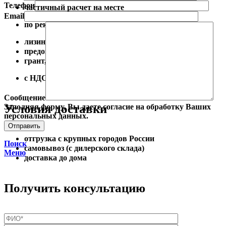
Телефон
частичный расчет на месте
Email
по реквизитам
лизинг от 10%
предоплата от 10%
грант, тендер
с НДС/ БЕЗ НДС
Сообщение
Условия доставки
Заполняя форму, Вы даете согласие на обработку Ваших
персональных данных.
отгрузка с крупных городов России
Поиск
самовывоз (с дилерского склада)
Меню
доставка до дома
Получить консультацию