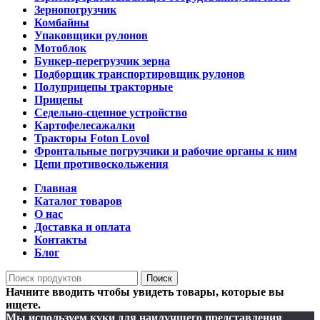
Зернопогрузчик
Комбайны
Упаковщики рулонов
Мотоблок
Бункер-перегрузчик зерна
Подборщик транспортировщик рулонов
Полуприцепы тракторные
Прицепы
Седельно-сцепное устройство
Картофелесажалки
Тракторы Foton Lovol
Фронтальные погрузчики и рабочие органы к ним
Цепи противоскольжения
Главная
Каталог товаров
О нас
Доставка и оплата
Контакты
Блог
Поиск
Начните вводить чтобы увидеть товары, которые вы
ищете.
Мы используем куки для наилучшего представления