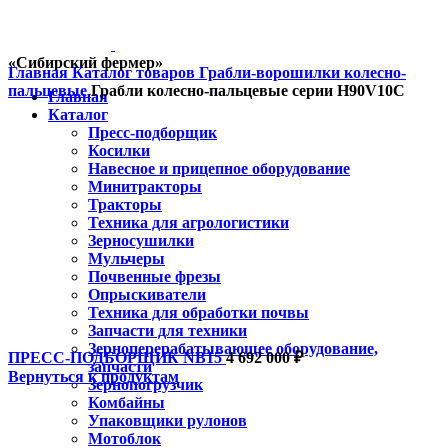
«Сибирский фермер»
Главная
Каталог товаров
Грабли-ворошилки колесно-
пальцевые
Грабли колесно-пальцевые серии H90V10С
Главная
Каталог
Пресс-подборщик
Косилки
Навесное и прицепное оборудование
Минитракторы
Тракторы
Техника для агрологистики
Зерносушилки
Мульчеры
Почвенные фрезы
Опрыскиватели
Техника для обработки почвы
Запчасти для техники
Зерноперерабатывающее оборудование,
ПРЕСС-ПОДБОРЩИК NB15
4 692 000
₽
запчасти
Вернуться к продуктам
Зернопогрузчик
Комбайны
Упаковщики рулонов
Мотоблок