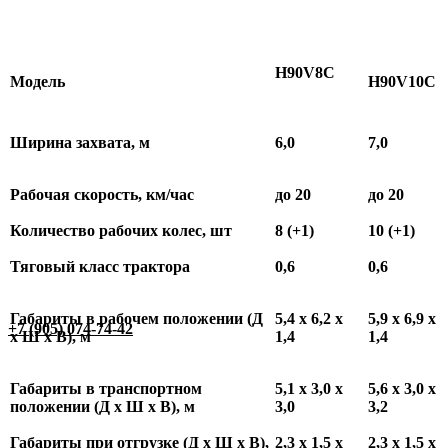
H
90
V
8С
Модель
H
90
V
10С
Ширина захвата, м
6,0
7,0
Рабочая скорость, км/час
до 20
до 20
Количество рабочих колес, шт
8 (+1)
10 (+1)
Тяговый класс трактора
0,6
0,6
Габариты в рабочем положении (Д
5,4 х 6,2 х
5,9 х 6,9 х
+7 (905) 074-74-42
х Ш х В), м
1,4
1,4
Габариты в транспортном
5,1 х 3,0 х
5,6 х 3,0 х
положении (Д х Ш х В), м
3,0
3,2
Габариты при отгрузке (Д х Ш х В),
2,3 х 1,5 х
2,3 х 1,5 х