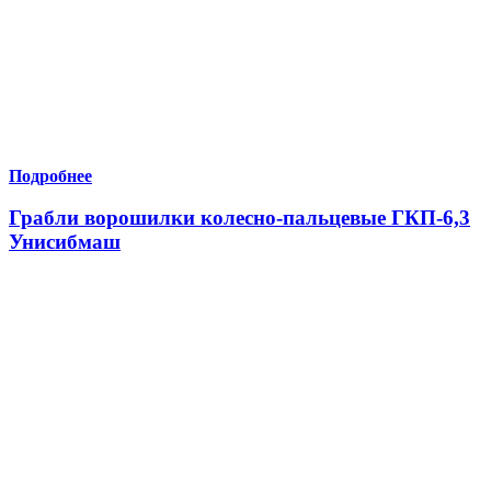
Подробнее
Грабли ворошилки колесно-пальцевые ГКП-6,3
Унисибмаш