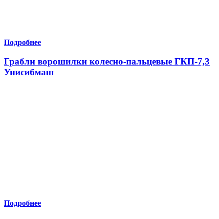
Подробнее
Грабли ворошилки колесно-пальцевые ГКП-7,3
Унисибмаш
Подробнее