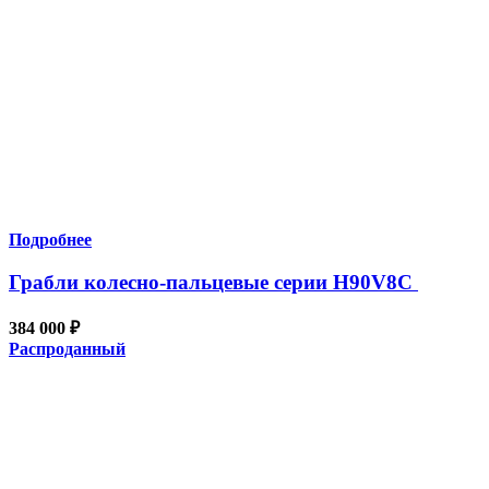
Подробнее
Грабли колесно-пальцевые серии H90V8С
384 000
₽
Распроданный