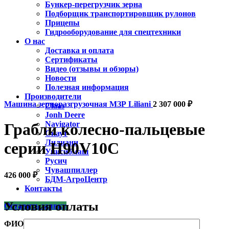
Бункер-перегрузчик зерна
Подборщик транспортировщик рулонов
Прицепы
Гидрооборудование для спецтехники
О нас
Доставка и оплата
Сертификаты
Видео (отзывы и обзоры)
Новости
Полезная информация
Производители
Машина зерноразгрузочная МЗР Liliani
2 307 000
₽
Claas
Jonh Deere
Navigator
Грабли колесно-пальцевые
Скаут
Лилиани
серии H90V10С
Унисибмаш
Русич
Чувашпиллер
426 000
₽
БДМ-АгроЦентр
Контакты
Условия оплаты
Оставить заявку
ФИО