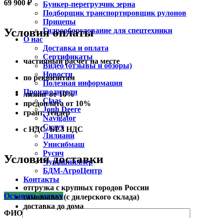
69 900
₽
Бункер-перегрузчик зерна
Подборщик транспортировщик рулонов
Прицепы
Условия оплаты
Гидрооборудование для спецтехники
О нас
Доставка и оплата
Сертификаты
частичный расчет на месте
Видео (отзывы и обзоры)
Новости
по реквизитам
Полезная информация
Производители
лизинг от 10%
Claas
предоплата от 10%
Jonh Deere
грант, тендер
Navigator
Скаут
с НДС/ БЕЗ НДС
Лилиани
Унисибмаш
Русич
Условия доставки
Чувашпиллер
БДМ-АгроЦентр
Контакты
отгрузка с крупных городов России
Оставить заявку
самовывоз (с дилерского склада)
доставка до дома
ФИО