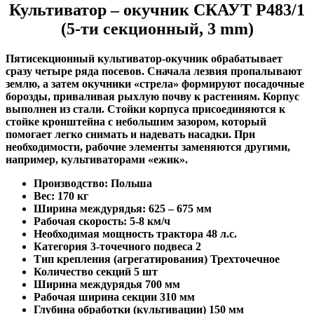
Культиватор – окучник СКАУТ P483/1
(5-ти секционный, 3 mm)
Пятисекционный культиватор-окучник обрабатывает
сразу четыре ряда посевов. Сначала лезвия пропалывают
землю, а затем окучники «стрела» формируют посадочные
борозды, приваливая рыхлую почву к растениям. Корпус
выполнен из стали. Стойки корпуса присоединяются к
стойке кронштейна с небольшим зазором, который
помогает легко снимать и надевать насадки. При
необходимости, рабочие элементы заменяются другими,
например, культиваторами «ежик».
Производство: Польша
Вес: 170 кг
Ширина междурядья: 625 – 675 мм
Рабочая скорость: 5-8 км/ч
Необходимая мощность трактора 48 л.с.
Категория 3-точечного подвеса 2
Тип крепления (агрегатирования) Трехточечное
Количество секций 5 шт
Ширина междурядья 700 мм
Рабочая ширина секции 310 мм
Глубина обработки (культивации) 150 мм