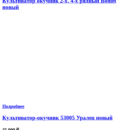
Культиватор окучник 2-х, 4-х рядный Bomet
новый
Подробнее
Культиватор-окучник 53005 Уралец новый
35 000
₽