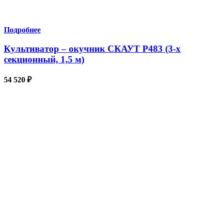
Подробнее
Культиватор – окучник СКАУТ P483 (3-х
секционный, 1,5 м)
54 520
₽