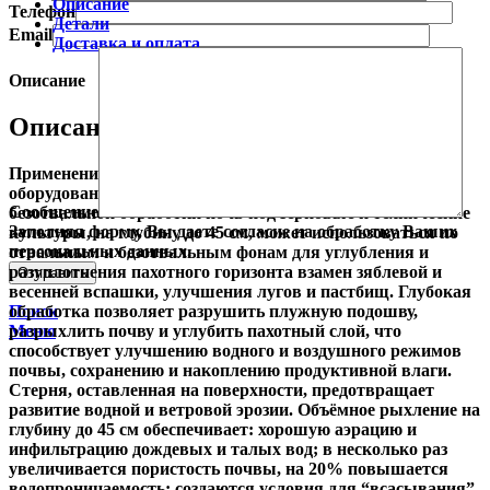
Описание
Телефон
Детали
Email
Доставка и оплата
Описание
Описание
Применение: Спецтехника Состояние: Новое Тип
оборудования: Навесное Предназначен для основной
Сообщение
безотвальной обработки почв под зерновые и технические
Заполняя форму, Вы даете согласие на обработку Ваших
культуры, на глубину до 45 см, может использоваться по
персональных данных.
отвальным и безотвальным фонам для углубления и
разуплотнения пахотного горизонта взамен зяблевой и
весенней вспашки, улучшения лугов и пастбищ. Глубокая
обработка позволяет разрушить плужную подошву,
Поиск
разрыхлить почву и углубить пахотный слой, что
Меню
способствует улучшению водного и воздушного режимов
почвы, сохранению и накоплению продуктивной влаги.
Стерня, оставленная на поверхности, предотвращает
развитие водной и ветровой эрозии. Объёмное рыхление на
глубину до 45 см обеспечивает: хорошую аэрацию и
инфильтрацию дождевых и талых вод; в несколько раз
увеличивается пористость почвы, на 20% повышается
водопроницаемость; создаются условия для “всасывания”,