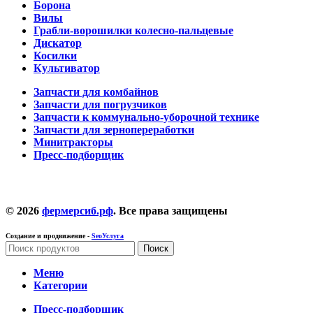
Борона
Вилы
Грабли-ворошилки колесно-пальцевые
Дискатор
Косилки
Культиватор
Запчасти для комбайнов
Запчасти для погрузчиков
Запчасти к коммунально-уборочной технике
Запчасти для зернопереработки
Минитракторы
Пресс-подборщик
© 2026
фермерсиб.рф
. Все права защищены
Создание и продвижение -
SeoУслуга
Поиск
Меню
Категории
Пресс-подборщик