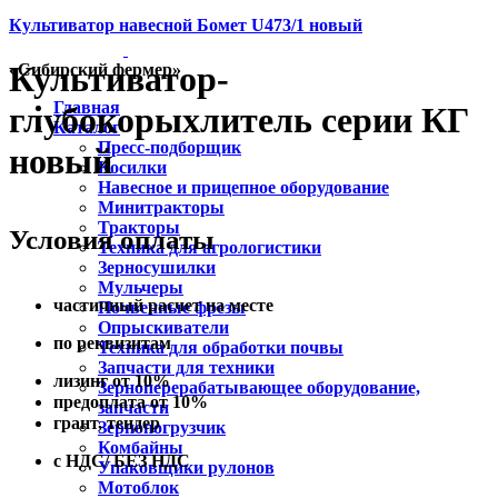
Культиватор навесной Бомет U473/1 новый
Культиватор-
«Сибирский фермер»
Главная
глубокорыхлитель серии КГ
Каталог
Пресс-подборщик
новый
Косилки
Навесное и прицепное оборудование
Минитракторы
Тракторы
Условия оплаты
Техника для агрологистики
Зерносушилки
Мульчеры
частичный расчет на месте
Почвенные фрезы
Опрыскиватели
по реквизитам
Техника для обработки почвы
Запчасти для техники
лизинг от 10%
Зерноперерабатывающее оборудование,
предоплата от 10%
запчасти
грант, тендер
Зернопогрузчик
Комбайны
с НДС/ БЕЗ НДС
Упаковщики рулонов
Мотоблок