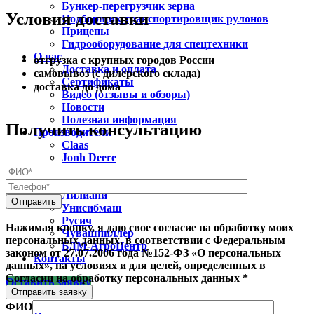
Бункер-перегрузчик зерна
Условия доставки
Подборщик транспортировщик рулонов
Прицепы
Гидрооборудование для спецтехники
О нас
отгрузка с крупных городов России
Доставка и оплата
самовывоз (с дилерского склада)
Сертификаты
доставка до дома
Видео (отзывы и обзоры)
Новости
Полезная информация
Получить консультацию
Производители
Claas
Jonh Deere
Navigator
Скаут
Лилиани
Унисибмаш
Русич
Нажимая кнопку, я даю свое согласие на обработку моих
Чувашпиллер
персональных данных, в соответствии с Федеральным
БДМ-АгроЦентр
законом от 27.07.2006 года №152-ФЗ «О персональных
Контакты
данных», на условиях и для целей, определенных в
Согласии на обработку персональных данных *
Оставить заявку
Отправить заявку
ФИО