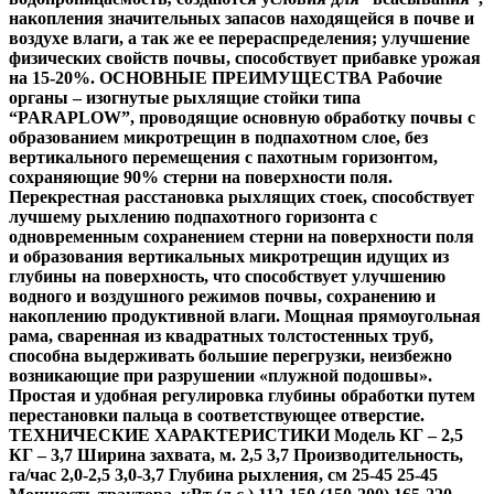
накопления значительных запасов находящейся в почве и
воздухе влаги, а так же ее перераспределения; улучшение
физических свойств почвы, способствует прибавке урожая
на 15-20%. ОСНОВНЫЕ ПРЕИМУЩЕСТВА Рабочие
органы – изогнутые рыхлящие стойки типа
“PARAPLOW”, проводящие основную обработку почвы с
образованием микротрещин в подпахотном слое, без
вертикального перемещения с пахотным горизонтом,
сохраняющие 90% стерни на поверхности поля.
Перекрестная расстановка рыхлящих стоек, способствует
лучшему рыхлению подпахотного горизонта с
одновременным сохранением стерни на поверхности поля
и образования вертикальных микротрещин идущих из
глубины на поверхность, что способствует улучшению
водного и воздушного режимов почвы, сохранению и
накоплению продуктивной влаги. Мощная прямоугольная
рама, сваренная из квадратных толстостенных труб,
способна выдерживать большие перегрузки, неизбежно
возникающие при разрушении «плужной подошвы».
Простая и удобная регулировка глубины обработки путем
перестановки пальца в соответствующее отверстие.
ТЕХНИЧЕСКИЕ ХАРАКТЕРИСТИКИ Модель КГ – 2,5
КГ – 3,7 Ширина захвата, м. 2,5 3,7 Производительность,
га/час 2,0-2,5 3,0-3,7 Глубина рыхления, см 25-45 25-45