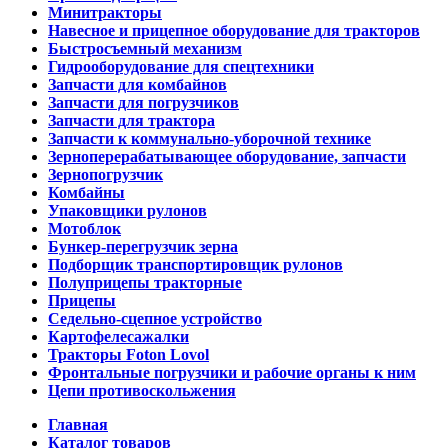
Минитракторы
Навесное и прицепное оборудование для тракторов
Быстросъемный механизм
Гидрооборудование для спецтехники
Запчасти для комбайнов
Запчасти для погрузчиков
Запчасти для трактора
Запчасти к коммунально-уборочной технике
Зерноперерабатывающее оборудование, запчасти
Зернопогрузчик
Комбайны
Упаковщики рулонов
Мотоблок
Бункер-перегрузчик зерна
Подборщик транспортировщик рулонов
Полуприцепы тракторные
Прицепы
Седельно-сцепное устройство
Картофелесажалки
Тракторы Foton Lovol
Фронтальные погрузчики и рабочие органы к ним
Цепи противоскольжения
Главная
Каталог товаров