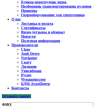
Бункер-перегрузчик зерна
Подборщик транспортировщик рулонов
Прицепы
Гидрооборудование для спецтехники
О нас
Доставка и оплата
Сертификаты
Видео (отзывы и обзоры)
Новости
Полезная информация
Производители
Claas
Jonh Deere
Navigator
Скаут
Лилиани
Унисибмаш
Русич
Чувашпиллер
БДМ-АгроЦентр
Контакты
Оставить заявку
ФИО