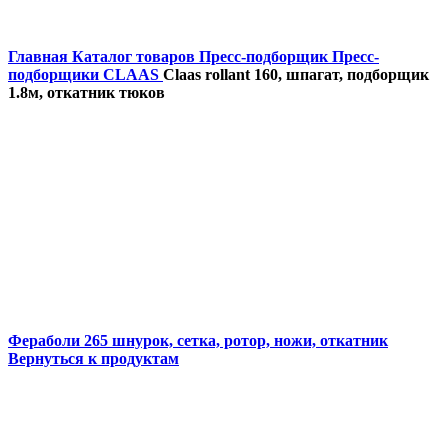
Главная
Каталог товаров
Пресс-подборщик
Пресс-
подборщики CLAAS
Claas rollant 160, шпагат, подборщик
1.8м, откатник тюков
Фераболи 265 шнурок, сетка, ротор, ножи, откатник
Вернуться к продуктам