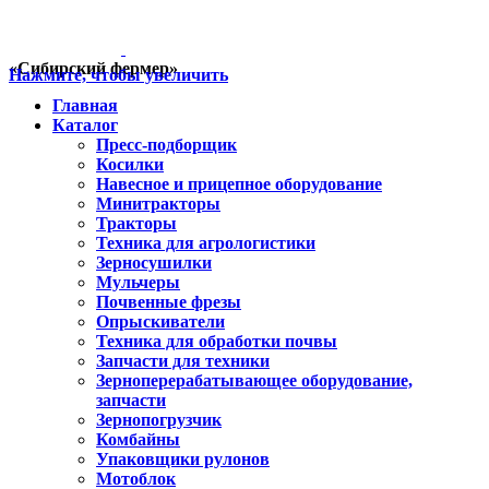
«Сибирский фермер»
Нажмите, чтобы увеличить
Главная
Каталог
Пресс-подборщик
Косилки
Навесное и прицепное оборудование
Минитракторы
Тракторы
Техника для агрологистики
Зерносушилки
Мульчеры
Почвенные фрезы
Опрыскиватели
Техника для обработки почвы
Запчасти для техники
Зерноперерабатывающее оборудование,
запчасти
Зернопогрузчик
Комбайны
Упаковщики рулонов
Мотоблок