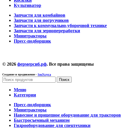
Косилки
Культиватор
Запчасти для комбайнов
Запчасти для погрузчиков
Запчасти к коммунально-уборочной технике
Запчасти для зернопереработки
Минитракторы
Пресс-подборщик
© 2026
фермерсиб.рф
. Все права защищены
Создание и продвижение -
SeoУслуга
Поиск
Меню
Категории
Пресс-подборщик
Минитракторы
Навесное и прицепное оборудование для тракторов
Быстросъемный механизм
Гидрооборудование для спецтехники