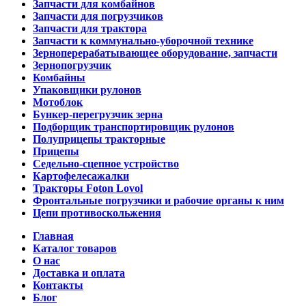
Запчасти для комбайнов
Запчасти для погрузчиков
Запчасти для трактора
Запчасти к коммунально-уборочной технике
Зерноперерабатывающее оборудование, запчасти
Зернопогрузчик
Комбайны
Упаковщики рулонов
Мотоблок
Бункер-перегрузчик зерна
Подборщик транспортировщик рулонов
Полуприцепы тракторные
Прицепы
Седельно-сцепное устройство
Картофелесажалки
Тракторы Foton Lovol
Фронтальные погрузчики и рабочие органы к ним
Цепи противоскольжения
Главная
Каталог товаров
О нас
Доставка и оплата
Контакты
Блог