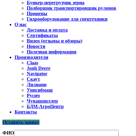
Бункер-перегрузчик зерна
Подборщик транспортировщик рулонов
Прицепы
Гидрооборудование для спецтехники
О нас
Доставка и оплата
Сертификаты
Видео (отзывы и обзоры)
Новости
Полезная информация
Производители
Claas
Jonh Deere
Navigator
Скаут
Лилиани
Унисибмаш
Русич
Чувашпиллер
БДМ-АгроЦентр
Контакты
Оставить заявку
ФИО