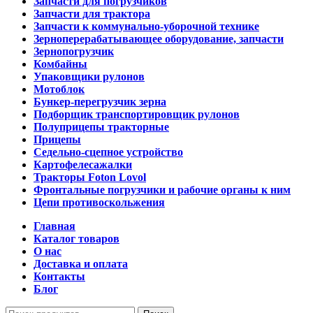
Запчасти для погрузчиков
Запчасти для трактора
Запчасти к коммунально-уборочной технике
Зерноперерабатывающее оборудование, запчасти
Зернопогрузчик
Комбайны
Упаковщики рулонов
Мотоблок
Бункер-перегрузчик зерна
Подборщик транспортировщик рулонов
Полуприцепы тракторные
Прицепы
Седельно-сцепное устройство
Картофелесажалки
Тракторы Foton Lovol
Фронтальные погрузчики и рабочие органы к ним
Цепи противоскольжения
Главная
Каталог товаров
О нас
Доставка и оплата
Контакты
Блог