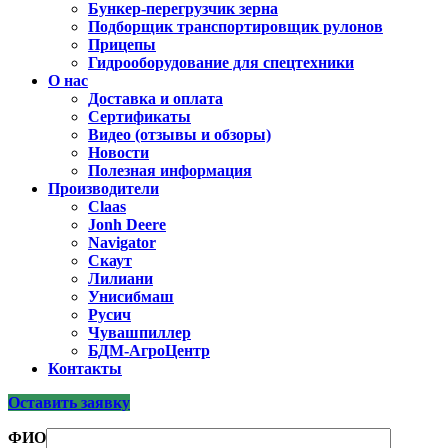
Бункер-перегрузчик зерна
Подборщик транспортировщик рулонов
Прицепы
Гидрооборудование для спецтехники
О нас
Доставка и оплата
Сертификаты
Видео (отзывы и обзоры)
Новости
Полезная информация
Производители
Claas
Jonh Deere
Navigator
Скаут
Лилиани
Унисибмаш
Русич
Чувашпиллер
БДМ-АгроЦентр
Контакты
Оставить заявку
ФИО