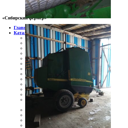
«Сибирский фермер»
Главная
Каталог
Пресс-подборщик
Косилки
Навесное и прицепное оборудование
Минитракторы
Тракторы
Техника для агрологистики
Зерносушилки
Мульчеры
Почвенные фрезы
Опрыскиватели
Техника для обработки почвы
Запчасти для техники
Зерноперерабатывающее оборудование,
запчасти
Зернопогрузчик
Комбайны
Упаковщики рулонов
Мотоблок