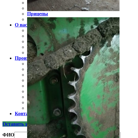
Бункер-перегрузчик зерна
Подборщик транспортировщик рулонов
Прицепы
Гидрооборудование для спецтехники
О нас
Доставка и оплата
Сертификаты
Видео (отзывы и обзоры)
Новости
Полезная информация
Производители
Claas
Jonh Deere
Navigator
Скаут
Лилиани
Унисибмаш
Русич
Чувашпиллер
БДМ-АгроЦентр
Контакты
Оставить заявку
ФИО