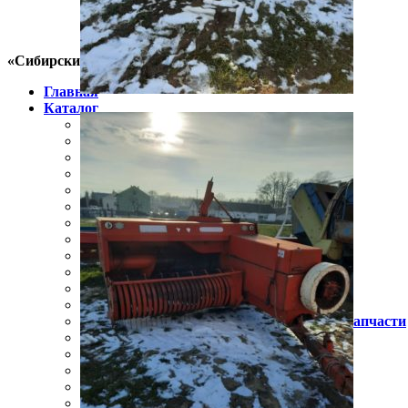
«Сибирский фермер»
Главная
Каталог
Пресс-подборщик
Косилки
Навесное и прицепное оборудование
Минитракторы
Тракторы
Техника для агрологистики
Зерносушилки
Мульчеры
Почвенные фрезы
Опрыскиватели
Техника для обработки почвы
Запчасти для техники
Зерноперерабатывающее оборудование, запчасти
Зернопогрузчик
Комбайны
Упаковщики рулонов
Мотоблок
Бункер-перегрузчик зерна