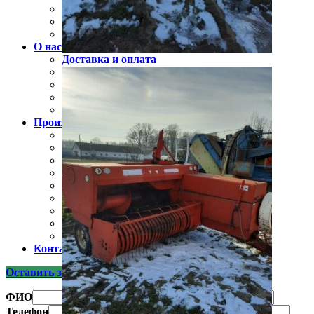
Подборщик транспортировщик рулонов
Прицепы
Гидрооборудование для спецтехники
О нас
Доставка и оплата
Сертификаты
Видео (отзывы и обзоры)
Новости
Полезная информация
Производители
Claas
Jonh Deere
Navigator
Скаут
Лилиани
Унисибмаш
Русич
Чувашпиллер
БДМ-АгроЦентр
Контакты
Оставить заявку
ФИО
Телефон