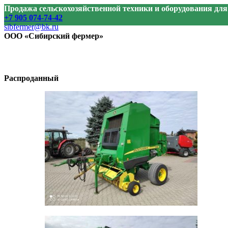
Продажа сельскохозяйственной техники и оборудования дл
+7 905 074-74-42
sibfermer@bk.ru
ООО «Сибирский фермер»
Распроданный