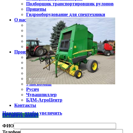
Подборщик транспортировщик рулонов
Прицепы
Гидрооборудование для спецтехники
О нас
Доставка и оплата
Сертификаты
Видео (отзывы и обзоры)
Новости
Полезная информация
Производители
Claas
Jonh Deere
Navigator
Скаут
Лилиани
Унисибмаш
Русич
Чувашпиллер
БДМ-АгроЦентр
Контакты
Нажмите, чтобы увеличить
Оставить заявку
ФИО
Телефон