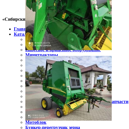
«Сибирский фермер»
Главная
Каталог
Пресс-подборщик
Косилки
Навесное и прицепное оборудование
Минитракторы
Тракторы
Техника для агрологистики
Зерносушилки
Мульчеры
Почвенные фрезы
Опрыскиватели
Техника для обработки почвы
Запчасти для техники
Зерноперерабатывающее оборудование, запчасти
Зернопогрузчик
Комбайны
Упаковщики рулонов
Мотоблок
Бункер-перегрузчик зерна