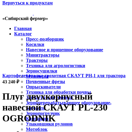
Вернуться к продуктам
«Сибирский фермер»
Главная
Каталог
Пресс-подборщик
Косилки
Навесное и прицепное оборудование
Минитракторы
Тракторы
Техника для агрологистики
Зерносушилки
Картофелекопалка грохотная СКАУТ PH-1 для трактора
Мульчеры
Почвенные фрезы
43 240
₽
Опрыскиватели
Техника для обработки почвы
Плуг двухкорпусный
Запчасти для техники
Зерноперерабатывающее оборудование,
навесной СКАУТ PL-230
запчасти
Зернопогрузчик
OGRODNIK
Комбайны
Упаковщики рулонов
Мотоблок