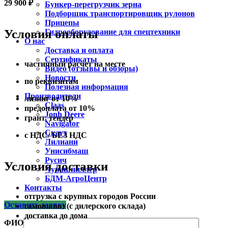
29 900
₽
Бункер-перегрузчик зерна
Подборщик транспортировщик рулонов
Прицепы
Условия оплаты
Гидрооборудование для спецтехники
О нас
Доставка и оплата
Сертификаты
частичный расчет на месте
Видео (отзывы и обзоры)
Новости
по реквизитам
Полезная информация
Производители
лизинг от 10%
Claas
предоплата от 10%
Jonh Deere
грант, тендер
Navigator
Скаут
с НДС/ БЕЗ НДС
Лилиани
Унисибмаш
Русич
Условия доставки
Чувашпиллер
БДМ-АгроЦентр
Контакты
отгрузка с крупных городов России
Оставить заявку
самовывоз (с дилерского склада)
доставка до дома
ФИО