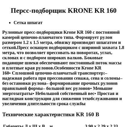
Персс-подборщик KRONE KR 160
Сетка шпагат
Рулонные пресс-подборщики Krone KR 160 с постоянной
камерой цепочно-планчатого типа.
Формирует рулон
размером 1.2 х 1.5 метра, обвязку производит шпагатом и
сеткой.
Пресс оснащен подборщиком с шириной захвата 1.8
метра, что позволяет прессовать на поворотах, углах,
склонах и с подбором широких валков. Боковые
подающие шнеки обеспечивают постоянный поток массы
и плотные края рулонов.
Особенности Krone KR
160
•
Сплошной цепочно-планчатый транспортер:–
надежная работа при прессовании сенажа, сена и соломы–
без остановки рулона– формирование прочных рулонов
правильной формы– большой вес рулонов• Меньшие
энергозатраты• Небольшой собственный вес• Простая и
наглядная конструкция для снижения техобслуживания и
увеличения длительности срока службы
Технические характеристики KR 160 В
Габариты Д х Ш х В , м
3,90 х 2,29 х 2,33