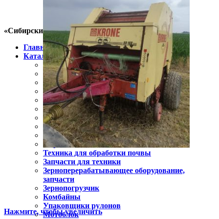
«Сибирский фермер»
Главная
Каталог
Пресс-подборщик
Косилки
Навесное и прицепное оборудование
Минитракторы
Тракторы
Техника для агрологистики
Зерносушилки
Мульчеры
Почвенные фрезы
Опрыскиватели
Техника для обработки почвы
Запчасти для техники
Зерноперерабатывающее оборудование,
запчасти
Зернопогрузчик
Комбайны
Упаковщики рулонов
Нажмите, чтобы увеличить
Мотоблок