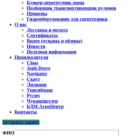
Бункер-перегрузчик зерна
Подборщик транспортировщик рулонов
Прицепы
Гидрооборудование для спецтехники
О нас
Доставка и оплата
Сертификаты
Видео (отзывы и обзоры)
Новости
Полезная информация
Производители
Claas
Jonh Deere
Navigator
Скаут
Лилиани
Унисибмаш
Русич
Чувашпиллер
БДМ-АгроЦентр
Контакты
Оставить заявку
ФИО