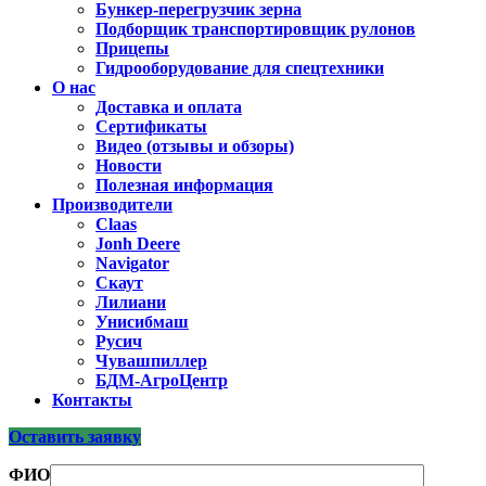
Бункер-перегрузчик зерна
Подборщик транспортировщик рулонов
Прицепы
Гидрооборудование для спецтехники
О нас
Доставка и оплата
Сертификаты
Видео (отзывы и обзоры)
Новости
Полезная информация
Производители
Claas
Jonh Deere
Navigator
Скаут
Лилиани
Унисибмаш
Русич
Чувашпиллер
БДМ-АгроЦентр
Контакты
Оставить заявку
ФИО