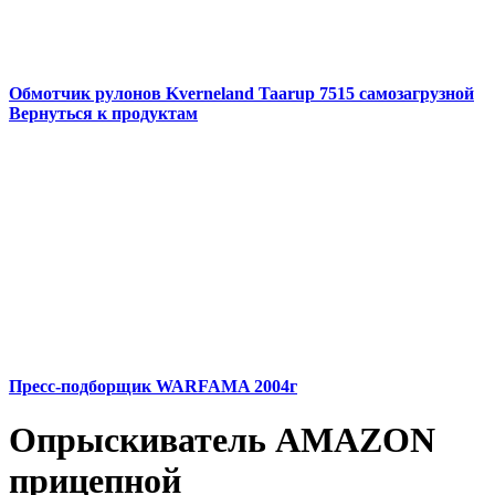
Обмотчик рулонов Kverneland Taarup 7515 самозагрузной
Вернуться к продуктам
Пресс-подборщик WARFAMA 2004г
Опрыскиватель АMAZON
прицепной