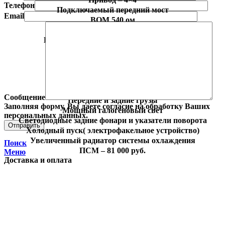
Телефон
Подключаемый передний мост
Email
ВОМ 540 ом
Колеса – 9,5″/20″
Гидроусилитель рулевого управления
Планетарный дифференциал
Блокировка заднего моста
КПП 3+1
Раздвижная задняя колея (1,2 м.)
Дополнительный гидровыход
Сообщение
Передние и задние грузы
Заполняя форму, Вы даете согласие на обработку Ваших
Мощный галогеновый свет
персональных данных.
Светодиодные задние фонари и указатели поворота
Холодный пуск( электрофакельное устройство)
Увеличенный радиатор системы охлаждения
Поиск
ПСМ – 81 000 руб.
Меню
Доставка и оплата