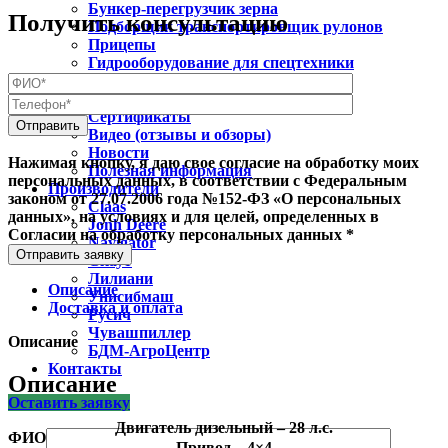
Бункер-перегрузчик зерна
Получить консультацию
Подборщик транспортировщик рулонов
Прицепы
Гидрооборудование для спецтехники
О нас
Доставка и оплата
Сертификаты
Видео (отзывы и обзоры)
Новости
Нажимая кнопку, я даю свое согласие на обработку моих
Полезная информация
персональных данных, в соответствии с Федеральным
Производители
законом от 27.07.2006 года №152-ФЗ «О персональных
Claas
данных», на условиях и для целей, определенных в
Jonh Deere
Согласии на обработку персональных данных *
Navigator
Отправить заявку
Скаут
Лилиани
Описание
Унисибмаш
Доставка и оплата
Русич
Чувашпиллер
Описание
БДМ-АгроЦентр
Контакты
Описание
Оставить заявку
Двигатель дизельный – 28 л.с.
ФИО
Привод – 4×4