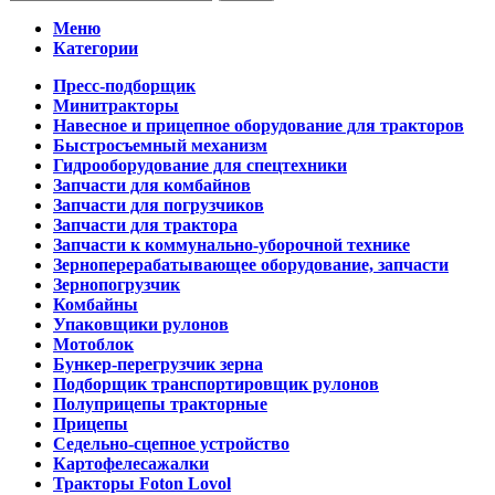
Меню
Категории
Пресс-подборщик
Минитракторы
Навесное и прицепное оборудование для тракторов
Быстросъемный механизм
Гидрооборудование для спецтехники
Запчасти для комбайнов
Запчасти для погрузчиков
Запчасти для трактора
Запчасти к коммунально-уборочной технике
Зерноперерабатывающее оборудование, запчасти
Зернопогрузчик
Комбайны
Упаковщики рулонов
Мотоблок
Бункер-перегрузчик зерна
Подборщик транспортировщик рулонов
Полуприцепы тракторные
Прицепы
Седельно-сцепное устройство
Картофелесажалки
Тракторы Foton Lovol