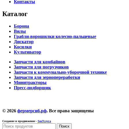
Контакты
Каталог
Борона
Вилы
Грабли-ворошилки колесно-пальцевые
Дискатор
Косилки
Культиватор
Запчасти для комбайнов
Запчасти для погрузчиков
Запчасти к коммунально-уборочной технике
Запчасти для зернопереработки
Минитракторы
Пресс-подборщик
© 2026
фермерсиб.рф
. Все права защищены
Создание и продвижение -
SeoУслуга
Поиск