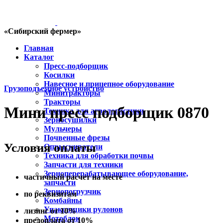
«Сибирский фермер»
Главная
Каталог
Пресс-подборщик
Косилки
Навесное и прицепное оборудование
Грузоподъемное устройство
Минитракторы
Тракторы
Мини пресс подборщик 0870
Техника для агрологистики
Зерносушилки
Мульчеры
Почвенные фрезы
Условия оплаты
Опрыскиватели
Техника для обработки почвы
Запчасти для техники
Зерноперерабатывающее оборудование,
частичный расчет на месте
запчасти
Зернопогрузчик
по реквизитам
Комбайны
Упаковщики рулонов
лизинг от 10%
Мотоблок
предоплата от 10%