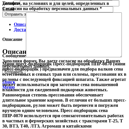
Телефон
данных», на условиях и для целей, определенных в
Согласии на обработку персональных данных *
Email
Отправить заявку
Описание
Доставка и оплата
Описание
Описание
Сообщение
Заполняя форму, Вы даете согласие на обработку Ваших
Мини пресс-подборщик Пресс-подборщик ППР-0870 (мини
персональных данных.
пресс-подборщик ) предназначен для подбора валков сена
естественных и сеяных трав или соломы, прессования их в
рулоны с последующей фиксацией шпагата. Также агрегат
Поиск
может использоваться при заготовке сена повышенной
Меню
влажности для ежедневной подкормки животных.
Равномерная степень прессования обеспечивает
длительное хранение кормов. В отличии от больших пресс-
подборщиков, рулон может быть перенесен и погружен
вручную одним человеком. Пресс-подборщик сена
ППР-0870 используется при сенозаготовительных работах
в частных и фермерских хозяйствах с тракторами Т-25, Т
30, ВТЗ, Т40, ЛТЗ, Агромаш и китайскими