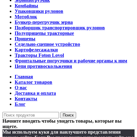
Зернопогрузчик
Комбайны
Упаковщики рулонов
Мотоблок
Бункер-перегрузчик зерна
Подборщик транспортировщик рулонов
Полуприцепы тракторные
Прицепы
Седельно-сцепное устройство
Картофелесажалки
Тракторы Foton Lovol
Фронтальные погрузчики и рабочие органы к ним
Цепи противоскольжения
Главная
Каталог товаров
О нас
Доставка и оплата
Контакты
Блог
Поиск
Начните вводить чтобы увидеть товары, которые вы
ищете.
Мы используем куки для наилучшего представления