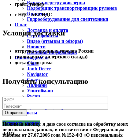
Бункер-перегрузчик зерна
грант, тендер
Подборщик транспортировщик рулонов
Прицепы
с НДС/ БЕЗ НДС
Гидрооборудование для спецтехники
О нас
Доставка и оплата
Условия доставки
Сертификаты
Видео (отзывы и обзоры)
Новости
отгрузка с крупных городов России
Полезная информация
самовывоз (с дилерского склада)
Производители
доставка до дома
Claas
Jonh Deere
Navigator
Получить консультацию
Скаут
Лилиани
Унисибмаш
Русич
Чувашпиллер
БДМ-АгроЦентр
Контакты
Оставить заявку
Нажимая кнопку, я даю свое согласие на обработку моих
персональных данных, в соответствии с Федеральным
ФИО
законом от 27.07.2006 года №152-ФЗ «О персональных