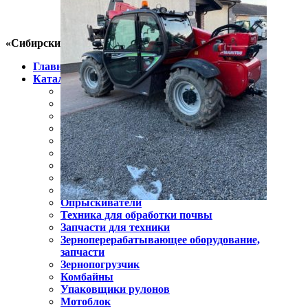
«Сибирский фермер»
Главная
Каталог
Пресс-подборщик
Косилки
Навесное и прицепное оборудование
Минитракторы
Тракторы
Техника для агрологистики
Зерносушилки
Мульчеры
Почвенные фрезы
Опрыскиватели
Техника для обработки почвы
Запчасти для техники
Зерноперерабатывающее оборудование,
запчасти
Зернопогрузчик
Комбайны
Упаковщики рулонов
Мотоблок