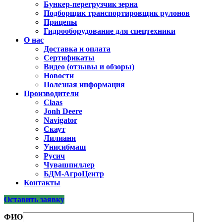
Бункер-перегрузчик зерна
Подборщик транспортировщик рулонов
Прицепы
Гидрооборудование для спецтехники
О нас
Доставка и оплата
Сертификаты
Видео (отзывы и обзоры)
Новости
Полезная информация
Производители
Claas
Jonh Deere
Navigator
Скаут
Лилиани
Унисибмаш
Русич
Чувашпиллер
БДМ-АгроЦентр
Контакты
Оставить заявку
ФИО