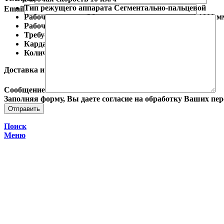
Тип режущего аппарата Cегментально-пальцевой
Email
Рабочая ширина(Максимальная ширина среза) 1800 м
Рабочая высота(Максимальная высота среза) 80 мм
Требуемая скорость вращения ВОМ 540 об/мин
Карданный вал в комплекте
Количество шлицов привода 6 шт
Доставка и оплата
Сообщение
Заполняя форму, Вы даете согласие на обработку Ваших пе
Поиск
Меню