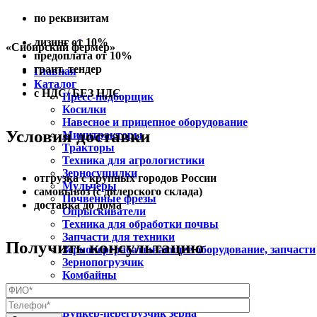
по реквизитам
лизинг от 10%
«Сибирский фермер»
предоплата от 10%
грант, тендер
Главная
Каталог
с НДС/ БЕЗ НДС
Пресс-подборщик
Косилки
Навесное и прицепное оборудование
Условия доставки
Минитракторы
Тракторы
Техника для агрологистики
Зерносушилки
отгрузка с крупных городов России
Мульчеры
самовывоз (с дилерского склада)
Почвенные фрезы
доставка до дома
Опрыскиватели
Техника для обработки почвы
Запчасти для техники
Получить консультацию
Зерноперерабатывающее оборудование, запчасти
Зернопогрузчик
Комбайны
Упаковщики рулонов
Мотоблок
Бункер-перегрузчик зерна