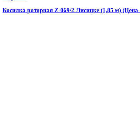
Косилка роторная Z-069/2 Лисицке (1,85 м) (Цена