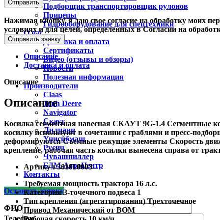
Подборщик транспортировщик рулонов
Прицепы
Нажимая кнопку, я даю свое согласие на обработку моих пе
Гидрооборудование для спецтехники
условиях и для целей, определенных в Согласии на обрабо
О нас
Отправить заявку
Доставка и оплата
Сертификаты
Описание
Видео (отзывы и обзоры)
Доставка и оплата
Новости
Полезная информация
Описание
Производители
Claas
Описание
Jonh Deere
Navigator
Скаут
Косилка сегментная навесная СКАУТ 9G-1.4 Сегментные ко
Лилиани
косилку используют в сочетании с граблями и пресс-подбор
Унисибмаш
деформируются Съемные режущие элементы Скорость движен
Русич
крепление, рабочая часть косилки вынесена справа от тр
Чувашпиллер
БДМ-АгроЦентр
Артикул 301010003
Контакты
Требуемая мощность трактора 16 л.с.
Оставить заявку
Категория 3-точечного подвеса 1
Тип крепления (агрегатирования) Трехточечное
ФИО
Привод Механический от ВОМ
Телефон
Рабочая скорость 10 км/ч