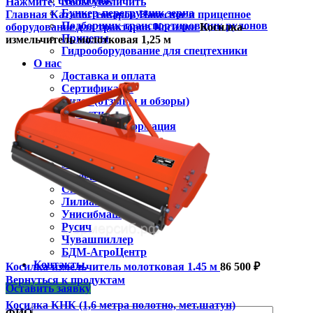
Мотоблок
Нажмите, чтобы увеличить
Бункер-перегрузчик зерна
Главная
Каталог товаров
Навесное и прицепное
Подборщик транспортировщик рулонов
оборудование для тракторов
Косилки
Косилка-
Прицепы
измельчитель молотковая 1,25 м
Гидрооборудование для спецтехники
О нас
Доставка и оплата
Сертификаты
Видео (отзывы и обзоры)
Новости
Полезная информация
Производители
Claas
Jonh Deere
Navigator
Скаут
Лилиани
Унисибмаш
Русич
Чувашпиллер
БДМ-АгроЦентр
Контакты
Косилка-измельчитель молотковая 1.45 м
86 500
₽
Вернуться к продуктам
Оставить заявку
Косилка КНК (1,6 метра полотно, мет.шатун)
ФИО