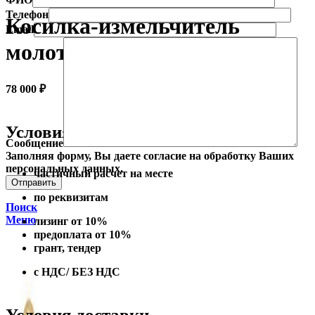
Телефон
Косилка-измельчитель
Email
молотковая 1,25 м
78 000
₽
Условия оплаты
Сообщение
Заполняя форму, Вы даете согласие на обработку Ваших
персональных данных.
частичный расчет на месте
по реквизитам
Поиск
Меню
лизинг от 10%
предоплата от 10%
грант, тендер
с НДС/ БЕЗ НДС
Условия доставки