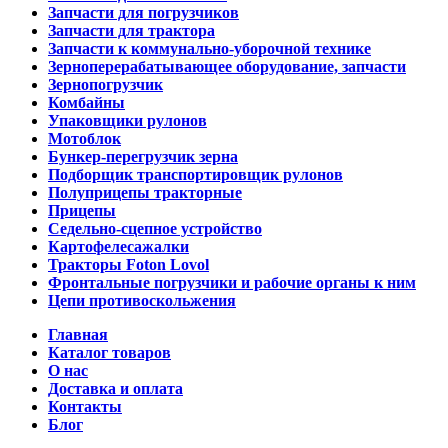
Запчасти для погрузчиков
Запчасти для трактора
Запчасти к коммунально-уборочной технике
Зерноперерабатывающее оборудование, запчасти
Зернопогрузчик
Комбайны
Упаковщики рулонов
Мотоблок
Бункер-перегрузчик зерна
Подборщик транспортировщик рулонов
Полуприцепы тракторные
Прицепы
Седельно-сцепное устройство
Картофелесажалки
Тракторы Foton Lovol
Фронтальные погрузчики и рабочие органы к ним
Цепи противоскольжения
Главная
Каталог товаров
О нас
Доставка и оплата
Контакты
Блог