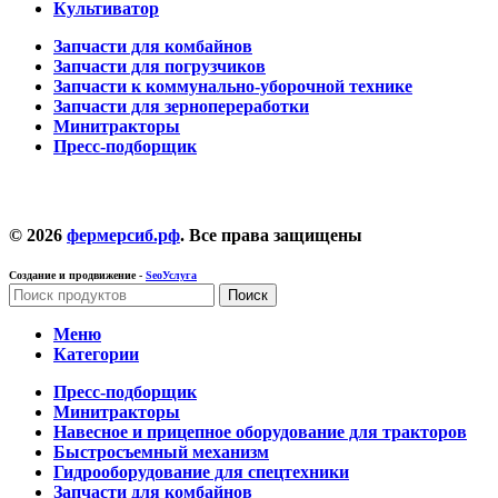
Культиватор
Запчасти для комбайнов
Запчасти для погрузчиков
Запчасти к коммунально-уборочной технике
Запчасти для зернопереработки
Минитракторы
Пресс-подборщик
© 2026
фермерсиб.рф
. Все права защищены
Создание и продвижение -
SeoУслуга
Поиск
Меню
Категории
Пресс-подборщик
Минитракторы
Навесное и прицепное оборудование для тракторов
Быстросъемный механизм
Гидрооборудование для спецтехники
Запчасти для комбайнов