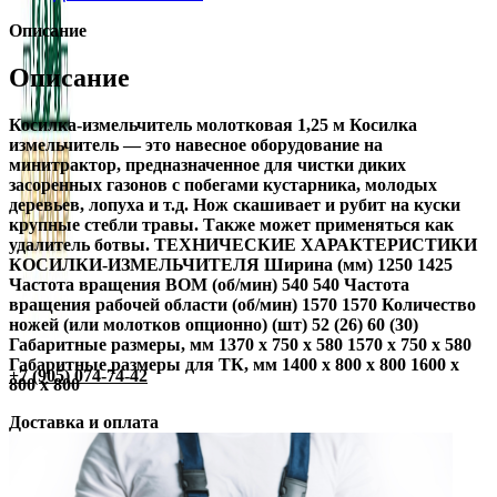
Описание
Описание
Косилка-измельчитель молотковая 1,25 м Косилка
измельчитель — это навесное оборудование на
минитрактор, предназначенное для чистки диких
засоренных газонов с побегами кустарника, молодых
деревьев, лопуха и т.д. Нож скашивает и рубит на куски
крупные стебли травы. Также может применяться как
удалитель ботвы. ТЕХНИЧЕСКИЕ ХАРАКТЕРИСТИКИ
КОСИЛКИ-ИЗМЕЛЬЧИТЕЛЯ Ширина (мм) 1250 1425
Частота вращения ВОМ (об/мин) 540 540 Частота
вращения рабочей области (об/мин) 1570 1570 Количество
ножей (или молотков опционно) (шт) 52 (26) 60 (30)
Габаритные размеры, мм 1370 х 750 х 580 1570 х 750 х 580
Габаритные размеры для ТК, мм 1400 х 800 х 800 1600 х
+7 (905) 074-74-42
800 х 800
Доставка и оплата