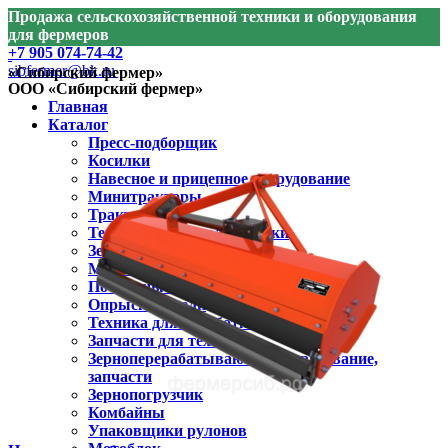
Продажа сельскохозяйственной техники и оборудования
для фермеров
+7 905 074-74-42
sibfermer@bk.ru
«Сибирский фермер»
ООО «Сибирский фермер»
Главная
Каталог
Пресс-подборщик
Косилки
Навесное и прицепное оборудование
Минитракторы
Тракторы
Техника для агрологистики
Зерносушилки
Мульчеры
Почвенные фрезы
Опрыскиватели
Техника для обработки почвы
Запчасти для техники
Зерноперерабатывающее оборудование,
запчасти
Зернопогрузчик
Комбайны
Упаковщики рулонов