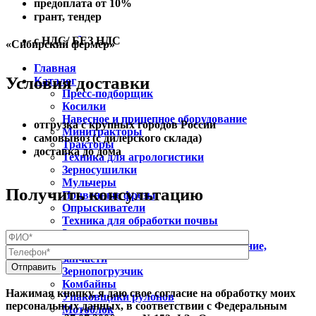
предоплата от 10%
грант, тендер
с НДС/ БЕЗ НДС
«Сибирский фермер»
Главная
Условия доставки
Каталог
Пресс-подборщик
Косилки
Навесное и прицепное оборудование
отгрузка с крупных городов России
Минитракторы
самовывоз (с дилерского склада)
Тракторы
доставка до дома
Техника для агрологистики
Зерносушилки
Мульчеры
Получить консультацию
Почвенные фрезы
Опрыскиватели
Техника для обработки почвы
Запчасти для техники
Зерноперерабатывающее оборудование,
запчасти
Зернопогрузчик
Комбайны
Нажимая кнопку, я даю свое согласие на обработку моих
Упаковщики рулонов
персональных данных, в соответствии с Федеральным
Мотоблок