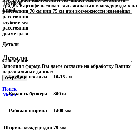
Телефон
гряды. Картофель может высаживаться в междурядьях на
Email
расстоянии 70 см или 75 см при возможности изменения
расстояния клубней в ряде (29 см, 32 см или 35 см) при
глубине высаживания от 10 см до 15 см. Изменение
расстояния клубней в ряде осуществляется изменением
диаметра ходовых колес.
Детали
Детали
Сообщение
Заполняя форму, Вы даете согласие на обработку Ваших
персональных данных.
Глубина посадки
10-15 см
Поиск
Емкость бункера
300 кг
Меню
Рабочая ширина
1400 мм
Ширина междурядий
70 мм