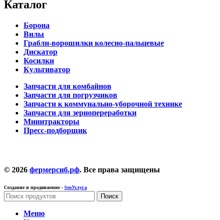
Каталог
Борона
Вилы
Грабли-ворошилки колесно-пальцевые
Дискатор
Косилки
Культиватор
Запчасти для комбайнов
Запчасти для погрузчиков
Запчасти к коммунально-уборочной технике
Запчасти для зернопереработки
Минитракторы
Пресс-подборщик
© 2026
фермерсиб.рф
. Все права защищены
Создание и продвижение -
SeoУслуга
Поиск
Меню