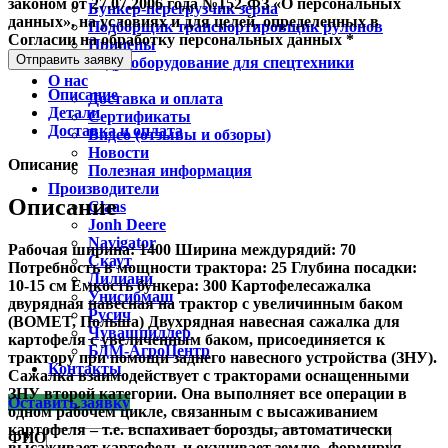
законом от 27.07.2006 года №152-ФЗ «О персональных
Бункер-перегрузчик зерна
данных», на условиях и для целей, определенных в
Подборщик транспортировщик рулонов
Согласии на обработку персональных данных *
Прицепы
Отправить заявку
Гидрооборудование для спецтехники
О нас
Описание
Доставка и оплата
Детали
Сертификаты
Доставка и оплата
Видео (отзывы и обзоры)
Новости
Описание
Полезная информация
Производители
Описание
Claas
Jonh Deere
Navigator
Рабочая ширина: 1400 Ширина междурядий: 70
Скаут
Потребность в мощности трактора: 25 Глубина посадки:
Лилиани
10-15 см Емкость бункера: 300 ​Картофелесажалка
Унисибмаш
двурядная навесная на трактор c увеличинным баком
Русич
(BOMET, Польша) Двухрядная навесная сажалка для
Чувашпиллер
картофеля с увеличенным баком, присоединяется к
БДМ-АгроЦентр
трактору при помощи заднего навесного устройства (ЗНУ).
Контакты
Сажалка взаимодействует с тракторами оснащенными
ЗНУ второй категории. Она выполняет все операции в
Оставить заявку
одном рабочем цикле, связанным с высаживанием
картофеля – т.е. вспахивает борозды, автоматически
ФИО
высаживает картофель и окучивает землю, формируя