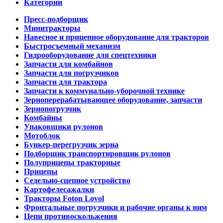
Категории
Пресс-подборщик
Минитракторы
Навесное и прицепное оборудование для тракторов
Быстросъемный механизм
Гидрооборудование для спецтехники
Запчасти для комбайнов
Запчасти для погрузчиков
Запчасти для трактора
Запчасти к коммунально-уборочной технике
Зерноперерабатывающее оборудование, запчасти
Зернопогрузчик
Комбайны
Упаковщики рулонов
Мотоблок
Бункер-перегрузчик зерна
Подборщик транспортировщик рулонов
Полуприцепы тракторные
Прицепы
Седельно-сцепное устройство
Картофелесажалки
Тракторы Foton Lovol
Фронтальные погрузчики и рабочие органы к ним
Цепи противоскольжения