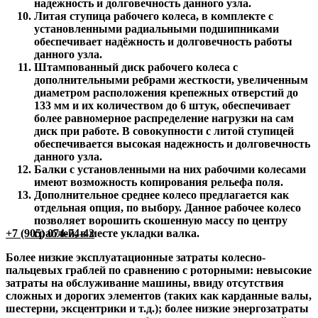
надежность и долговечность данного узла.
Литая ступица рабочего колеса, в комплекте с
установленными радиальными подшипниками
обеспечивает надёжность и долговечность работы
данного узла.
Штампованный диск рабочего колеса с
дополнительными ребрами жесткости, увеличенным
диаметром расположения крепежных отверстий до
133 мм и их количеством до 6 штук, обеспечивает
более равномерное распределение нагрузки на сам
диск при работе. В совокупности с литой ступицей
обеспечивается высокая надежность и долговечность
данного узла.
Балки с установленными на них рабочими колесами
имеют возможность копирования рельефа поля.
Дополнительное среднее колесо предлагается как
отдельная опция, по выбору. Данное рабочее колесо
позволяет ворошить скошенную массу по центру
+7 (905) 074-74-42
граблей, в месте укладки валка.
Более низкие эксплуатационные затраты колесно-
пальцевых граблей по сравнению с роторными: невысокие
затраты на обслуживание машины, ввиду отсутствия
сложных и дорогих элементов (таких как карданные валы,
шестерни, эксцентрики и т.д.); более низкие энергозатраты