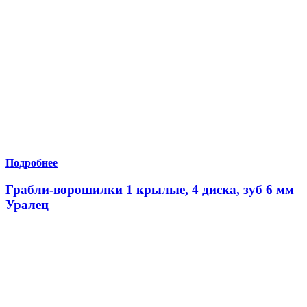
Подробнее
Грабли-ворошилки 1 крылые, 4 диска, зуб 6 мм
Уралец