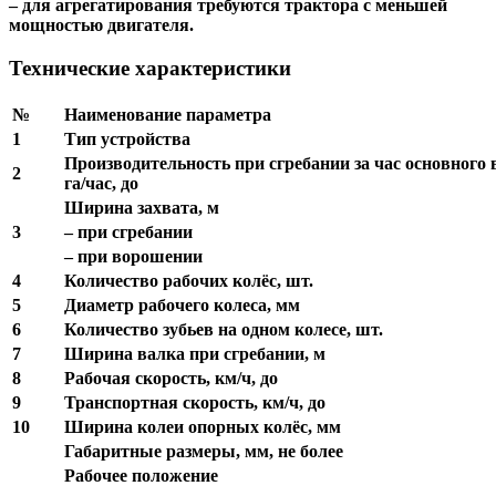
– для агрегатирования требуются трактора с меньшей
мощностью двигателя.
Технические характеристики
№
Наименование параметра
1
Тип устройства
Производительность при сгребании за час основного 
2
га/час, до
Ширина захвата, м
3
– при сгребании
– при ворошении
4
Количество рабочих колёс, шт.
5
Диаметр рабочего колеса, мм
6
Количество зубьев на одном колесе, шт.
7
Ширина валка при сгребании, м
8
Рабочая скорость, км/ч, до
9
Транспортная скорость, км/ч, до
10
Ширина колеи опорных колёс, мм
Габаритные размеры, мм, не более
Рабочее положение