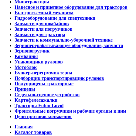
Минитракторы
Навесное и прицепное оборудование для тракторов
Быстросъемный механизм
Гидрооборудование для спецтехники
Запчасти для комбайнов
Запчасти для погрузчиков
Запчасти для трактора
Запчасти к коммунально-уборочной технике
Зерноперерабатывающее оборудование, запчасти
Зернопогрузчик
Комбайны
Упаковщики рулонов
Мотоблок
Бункер-перегрузчик зерна
Подборщик транспортировщик рулонов
Полуприцепы тракторные
Прицепы
Седельно-сцепное устройство
Картофелесажалки
Тракторы Foton Lovol
Фронтальные погрузчики и рабочие органы к ним
Цепи противоскольжения
Главная
Каталог товаров