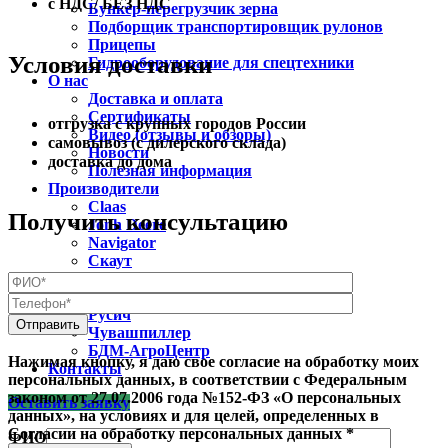
с НДС/ БЕЗ НДС
Бункер-перегрузчик зерна
Подборщик транспортировщик рулонов
Прицепы
Условия доставки
Гидрооборудование для спецтехники
О нас
Доставка и оплата
Сертификаты
отгрузка с крупных городов России
Видео (отзывы и обзоры)
самовывоз (с дилерского склада)
Новости
доставка до дома
Полезная информация
Производители
Claas
Получить консультацию
Jonh Deere
Navigator
Скаут
Лилиани
Унисибмаш
Русич
Чувашпиллер
БДМ-АгроЦентр
Нажимая кнопку, я даю свое согласие на обработку моих
Контакты
персональных данных, в соответствии с Федеральным
законом от 27.07.2006 года №152-ФЗ «О персональных
Оставить заявку
данных», на условиях и для целей, определенных в
Согласии на обработку персональных данных *
ФИО