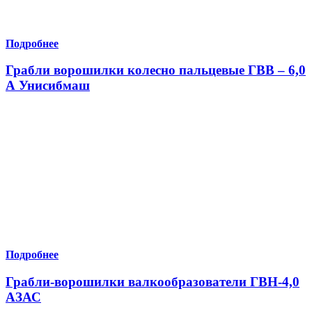
Подробнее
Грабли ворошилки колесно пальцевые ГВВ – 6,0
А Унисибмаш
Подробнее
Грабли-ворошилки валкообразователи ГВН-4,0
АЗАС