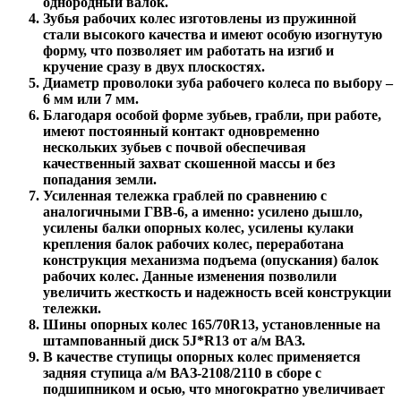
однородный валок.
Зубья рабочих колес изготовлены из пружинной
стали высокого качества и имеют особую изогнутую
форму, что позволяет им работать на изгиб и
кручение сразу в двух плоскостях.
Диаметр проволоки зуба рабочего колеса по выбору –
6 мм или 7 мм.
Благодаря особой форме зубьев, грабли, при работе,
имеют постоянный контакт одновременно
нескольких зубьев с почвой обеспечивая
качественный захват скошенной массы и без
попадания земли.
Усиленная тележка граблей по сравнению с
аналогичными ГВВ-6, а именно: усилено дышло,
усилены балки опорных колес, усилены кулаки
крепления балок рабочих колес, переработана
конструкция механизма подъема (опускания) балок
рабочих колес. Данные изменения позволили
увеличить жесткость и надежность всей конструкции
тележки.
Шины опорных колес 165/70R13, установленные на
штампованный диск 5J*R13 от а/м ВАЗ.
В качестве ступицы опорных колес применяется
задняя ступица а/м ВАЗ-2108/2110 в сборе с
подшипником и осью, что многократно увеличивает