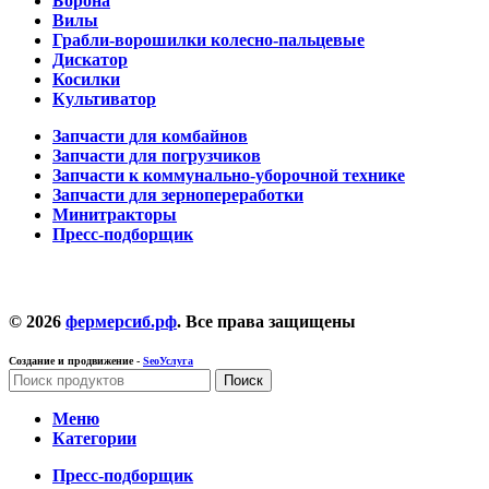
Борона
Вилы
Грабли-ворошилки колесно-пальцевые
Дискатор
Косилки
Культиватор
Запчасти для комбайнов
Запчасти для погрузчиков
Запчасти к коммунально-уборочной технике
Запчасти для зернопереработки
Минитракторы
Пресс-подборщик
© 2026
фермерсиб.рф
. Все права защищены
Создание и продвижение -
SeoУслуга
Поиск
Меню
Категории
Пресс-подборщик