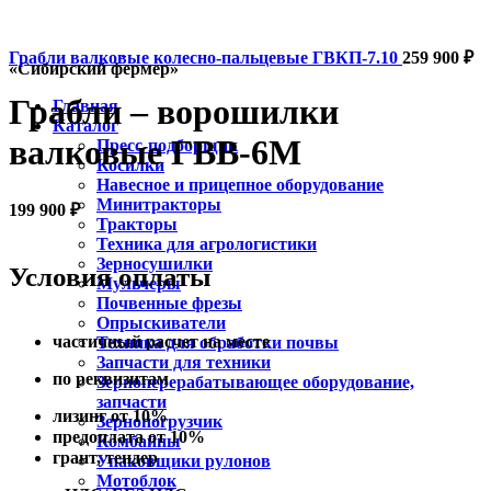
Грабли валковые колесно-пальцевые ГВКП-7.10
259 900
₽
«Сибирский фермер»
Грабли – ворошилки
Главная
Каталог
валковые ГВВ-6М
Пресс-подборщик
Косилки
Навесное и прицепное оборудование
Минитракторы
199 900
₽
Тракторы
Техника для агрологистики
Зерносушилки
Условия оплаты
Мульчеры
Почвенные фрезы
Опрыскиватели
частичный расчет на месте
Техника для обработки почвы
Запчасти для техники
по реквизитам
Зерноперерабатывающее оборудование,
запчасти
лизинг от 10%
Зернопогрузчик
предоплата от 10%
Комбайны
грант, тендер
Упаковщики рулонов
Мотоблок