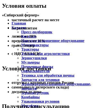
Условия оплаты
«Сибирский фермер»
частичный расчет на месте
Главная
Каталог
по реквизитам
Пресс-подборщик
Косилки
лизинг от 10%
Навесное и прицепное оборудование
предоплата от 10%
Минитракторы
грант, тендер
Тракторы
Техника для агрологистики
с НДС/ БЕЗ НДС
Зерносушилки
Мульчеры
Почвенные фрезы
Условия доставки
Опрыскиватели
Техника для обработки почвы
Запчасти для техники
отгрузка с крупных городов России
Зерноперерабатывающее оборудование,
самовывоз (с дилерского склада)
запчасти
доставка до дома
Зернопогрузчик
Комбайны
Упаковщики рулонов
Получить консультацию
Мотоблок