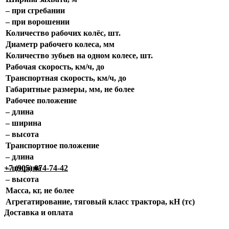
– при сгребании
– при ворошении
Количество рабочих колёс, шт.
Диаметр рабочего колеса, мм
Количество зубьев на одном колесе, шт.
Рабочая скорость, км/ч, до
Транспортная скорость, км/ч, до
Габаритные размеры, мм, не более
Рабочее положение
– длина
– ширина
– высота
Транспортное положение
– длина
– ширина
+7 (905) 074-74-42
– высота
Масса, кг, не более
Агрегатирование, тяговый класс трактора, кН (тс)
Доставка и оплата