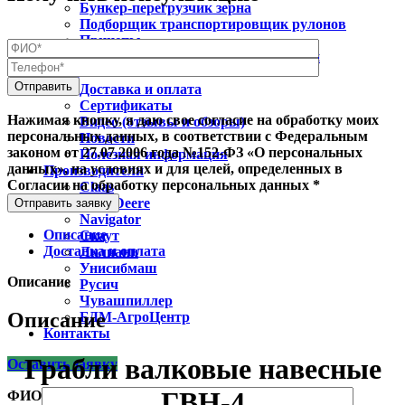
Бункер-перегрузчик зерна
Подборщик транспортировщик рулонов
Прицепы
Гидрооборудование для спецтехники
О нас
Доставка и оплата
Сертификаты
Нажимая кнопку, я даю свое согласие на обработку моих
Видео (отзывы и обзоры)
персональных данных, в соответствии с Федеральным
Новости
законом от 27.07.2006 года №152-ФЗ «О персональных
Полезная информация
данных», на условиях и для целей, определенных в
Производители
Согласии на обработку персональных данных *
Claas
Jonh Deere
Отправить заявку
Navigator
Описание
Скаут
Доставка и оплата
Лилиани
Унисибмаш
Описание
Русич
Чувашпиллер
Описание
БДМ-АгроЦентр
Контакты
Грабли валковые навесные
Оставить заявку
ГВН-4
ФИО