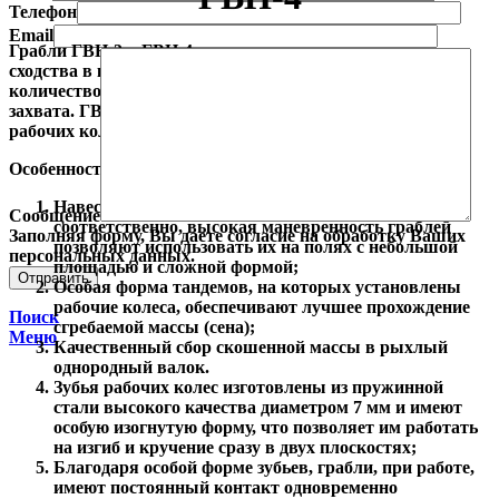
Телефон
Email
Грабли ГВН-3 и ГВН-4 являются однотипными, имеют
сходства в конструктивном исполнении и отличаются
количеством рабочих колес и, соответственно, шириной
захвата. ГВН-3 имеет 4 рабочих колеса, а ГВН-4 – 5
рабочих колёс.
Особенности и преимущества граблей ГВН-3, ГВН-4:
Навесная конструкция, компактные размеры и,
Сообщение
соответственно, высокая маневренность граблей
Заполняя форму, Вы даете согласие на обработку Ваших
позволяют использовать их на полях с небольшой
персональных данных.
площадью и сложной формой;
Особая форма тандемов, на которых установлены
рабочие колеса, обеспечивают лучшее прохождение
Поиск
сгребаемой массы (сена);
Меню
Качественный сбор скошенной массы в рыхлый
однородный валок.
Зубья рабочих колес изготовлены из пружинной
стали высокого качества диаметром 7 мм и имеют
особую изогнутую форму, что позволяет им работать
на изгиб и кручение сразу в двух плоскостях;
Благодаря особой форме зубьев, грабли, при работе,
имеют постоянный контакт одновременно