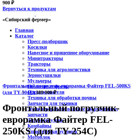
900
₽
Вернуться к продуктам
«Сибирский фермер»
Главная
Каталог
Пресс-подборщик
Косилки
Навесное и прицепное оборудование
Минитракторы
Тракторы
Техника для агрологистики
Зерносушилки
Мульчеры
Фронтальный погрузчик-еврорамка Файтер FEL-500KS
Почвенные фрезы
Опрыскиватели
(для TY-504С)
389 900
₽
Техника для обработки почвы
Запчасти для техники
Фронтальный погрузчик-
Зерноперерабатывающее оборудование,
запчасти
еврорамка Файтер FEL-
Зернопогрузчик
Комбайны
250KS (для TY-254С)
Упаковщики рулонов
Мотоблок