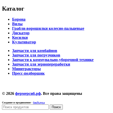
Каталог
Борона
Вилы
Грабли-ворошилки колесно-пальцевые
Дискатор
Косилки
Культиватор
Запчасти для комбайнов
Запчасти для погрузчиков
Запчасти к коммунально-уборочной технике
Запчасти для зернопереработки
Минитракторы
Пресс-подборщик
© 2026
фермерсиб.рф
. Все права защищены
Создание и продвижение -
SeoУслуга
Поиск