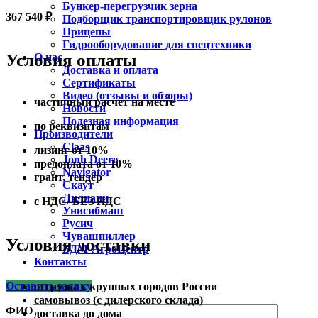
Бункер-перегрузчик зерна
367 540
₽
Подборщик транспортировщик рулонов
Прицепы
Гидрооборудование для спецтехники
Условия оплаты
О нас
Доставка и оплата
Сертификаты
Видео (отзывы и обзоры)
частичный расчет на месте
Новости
Полезная информация
по реквизитам
Производители
Claas
лизинг от 10%
Jonh Deere
предоплата от 10%
Navigator
грант, тендер
Скаут
Лилиани
с НДС/ БЕЗ НДС
Унисибмаш
Русич
Чувашпиллер
Условия доставки
БДМ-АгроЦентр
Контакты
Оставить заявку
отгрузка с крупных городов России
самовывоз (с дилерского склада)
ФИО
доставка до дома