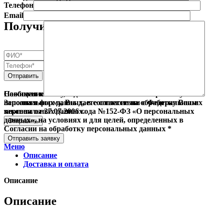
Телефон
Email
Получить консультацию
Сообщение
Нажимая кнопку, я даю свое согласие на обработку моих
Заполняя форму, Вы даете согласие на обработку Ваших
персональных данных, в соответствии с Федеральным
персональных данных.
законом от 27.07.2006 года №152-ФЗ «О персональных
данных», на условиях и для целей, определенных в
Согласии на обработку персональных данных *
Поиск
Отправить заявку
Меню
Описание
Доставка и оплата
Описание
Описание