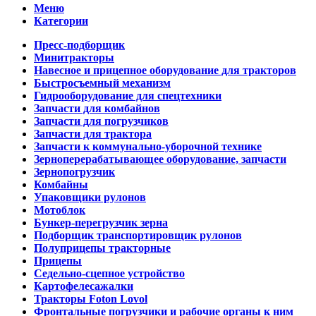
Меню
Категории
Пресс-подборщик
Минитракторы
Навесное и прицепное оборудование для тракторов
Быстросъемный механизм
Гидрооборудование для спецтехники
Запчасти для комбайнов
Запчасти для погрузчиков
Запчасти для трактора
Запчасти к коммунально-уборочной технике
Зерноперерабатывающее оборудование, запчасти
Зернопогрузчик
Комбайны
Упаковщики рулонов
Мотоблок
Бункер-перегрузчик зерна
Подборщик транспортировщик рулонов
Полуприцепы тракторные
Прицепы
Седельно-сцепное устройство
Картофелесажалки
Тракторы Foton Lovol
Фронтальные погрузчики и рабочие органы к ним