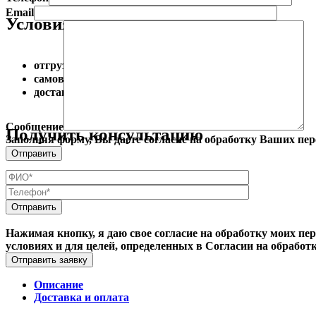
Email
Условия доставки
отгрузка с крупных городов России
самовывоз (с дилерского склада)
доставка до дома
Сообщение
Получить консультацию
Заполняя форму, Вы даете согласие на обработку Ваших пе
Поиск
Меню
Нажимая кнопку, я даю свое согласие на обработку моих пе
условиях и для целей, определенных в Согласии на обрабо
Отправить заявку
Описание
Доставка и оплата