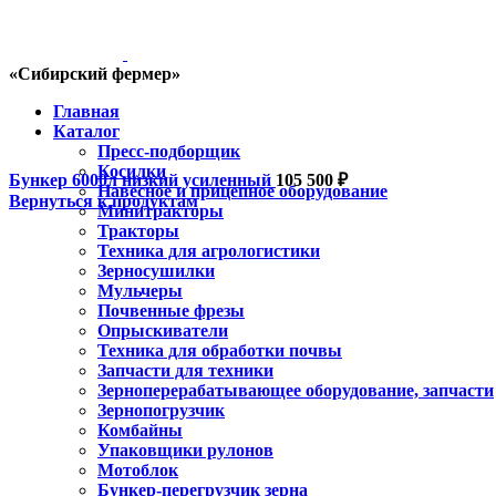
«Сибирский фермер»
Главная
Каталог
Пресс-подборщик
Косилки
Бункер 6000л низкий усиленный
105 500
₽
Навесное и прицепное оборудование
Вернуться к продуктам
Минитракторы
Тракторы
Техника для агрологистики
Зерносушилки
Мульчеры
Почвенные фрезы
Опрыскиватели
Техника для обработки почвы
Запчасти для техники
Зерноперерабатывающее оборудование, запчасти
Зернопогрузчик
Комбайны
Упаковщики рулонов
Мотоблок
Бункер-перегрузчик зерна