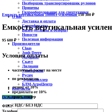
Подборщик транспортировщик рулонов
Прицепы
Гидрооборудование для спецтехники
Емкость вертикальная 10000л усиленная
150 300
₽
О нас
Доставка и оплата
Емкость вертикальная усилен
Сертификаты
Видео (отзывы и обзоры)
Новости
Полезная информация
95 600
₽
Производители
Claas
Jonh Deere
Условия оплаты
Navigator
Скаут
Лилиани
частичный расчет на месте
Унисибмаш
Русич
по реквизитам
Чувашпиллер
БДМ-АгроЦентр
лизинг от 10%
Контакты
предоплата от 10%
грант, тендер
Оставить заявку
с НДС/ БЕЗ НДС
ФИО
Телефон