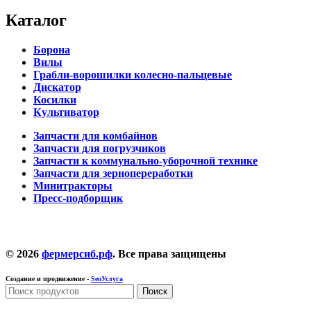
Каталог
Борона
Вилы
Грабли-ворошилки колесно-пальцевые
Дискатор
Косилки
Культиватор
Запчасти для комбайнов
Запчасти для погрузчиков
Запчасти к коммунально-уборочной технике
Запчасти для зернопереработки
Минитракторы
Пресс-подборщик
© 2026
фермерсиб.рф
. Все права защищены
Создание и продвижение -
SeoУслуга
Поиск