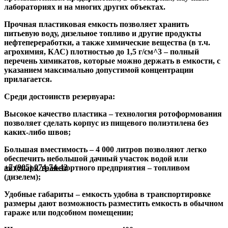
лабораториях и на многих других объектах.
Прочная пластиковая емкость позволяет хранить
питьевую воду, дизельное топливо и другие продукты
нефтепереработки, а также химические вещества (в т.ч.
агрохимия, КАС) плотностью до 1,5 г/см^3 – полный
перечень химикатов, которые можно держать в емкости, с
указанием максимально допустимой концентрации
прилагается.
Среди достоинств резервуара:
Высокое качество пластика
– технология ротоформования
позволяет сделать корпус из пищевого полиэтилена без
каких-либо швов;
Большая вместимость
– 4 000 литров позволяют легко
обеспечить небольшой дачный участок водой или
+7 (905) 074-74-42
автопарк транспортного предприятия – топливом
(дизелем);
Удобные габариты
– емкость удобна в транспортировке
размеры дают возможность разместить емкость в обычном
гараже или подсобном помещении;