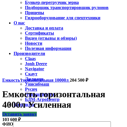
Бункер-перегрузчик зерна
Подборщик транспортировщик рулонов
Прицепы
Гидрооборудование для спецтехники
О нас
Доставка и оплата
Сертификаты
Видео (отзывы и обзоры)
Новости
Полезная информация
Производители
Claas
Jonh Deere
Navigator
Скаут
Лилиани
Емкость горизонтальная 10000л
204 500
₽
Унисибмаш
Русич
Емкость горизонтальная
Чувашпиллер
БДМ-АгроЦентр
4000л Усиленная
Контакты
Оставить заявку
103 600
₽
ФИО