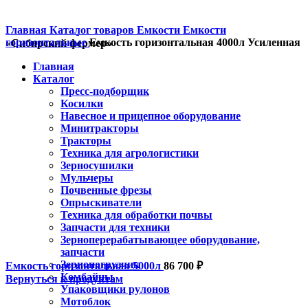
Главная
Каталог товаров
Емкости
Емкости
горизонтальные
Емкость горизонтальная 4000л Усиленная
«Сибирский фермер»
Главная
Каталог
Пресс-подборщик
Косилки
Навесное и прицепное оборудование
Минитракторы
Тракторы
Техника для агрологистики
Зерносушилки
Мульчеры
Почвенные фрезы
Опрыскиватели
Техника для обработки почвы
Запчасти для техники
Зерноперерабатывающее оборудование,
запчасти
Зернопогрузчик
Емкость горизонтальная 5000л
86 700
₽
Комбайны
Вернуться к продуктам
Упаковщики рулонов
Мотоблок