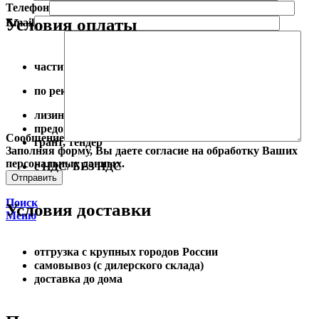
Телефон
Условия оплаты
Email
частичный расчет на месте
по реквизитам
лизинг от 10%
предоплата от 10%
Сообщение
грант, тендер
Заполняя форму, Вы даете согласие на обработку Ваших
персональных данных.
с НДС/ БЕЗ НДС
Поиск
Условия доставки
Меню
отгрузка с крупных городов России
самовывоз (с дилерского склада)
доставка до дома