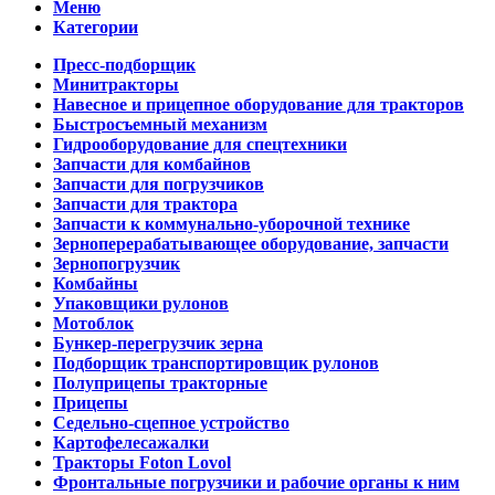
Меню
Категории
Пресс-подборщик
Минитракторы
Навесное и прицепное оборудование для тракторов
Быстросъемный механизм
Гидрооборудование для спецтехники
Запчасти для комбайнов
Запчасти для погрузчиков
Запчасти для трактора
Запчасти к коммунально-уборочной технике
Зерноперерабатывающее оборудование, запчасти
Зернопогрузчик
Комбайны
Упаковщики рулонов
Мотоблок
Бункер-перегрузчик зерна
Подборщик транспортировщик рулонов
Полуприцепы тракторные
Прицепы
Седельно-сцепное устройство
Картофелесажалки
Тракторы Foton Lovol
Фронтальные погрузчики и рабочие органы к ним