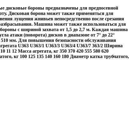
ые дисковые бороны предназначены для предпосевной
ту. Дисковая борона может также применяться для
нения лущения жнивьев непосредственно после срезания
 разбрасывания. Машина может также использоваться для
бороны с шириной захвата от 1,5 до 2,7 м. Каждая машина
 атаки (поворота) дисков в диапазоне от 7° до 22°
м 510 мм. Для повышения безопасности обслуживания
регата U363 U363/1 U363/3 U363/4 U363/7 363/2 Ширина
10 11 12 Масса агрегата, кг 350 370 420 555 580 620
того, кг 100 125 135 140 160 180 Диаметр катка трубчатого,