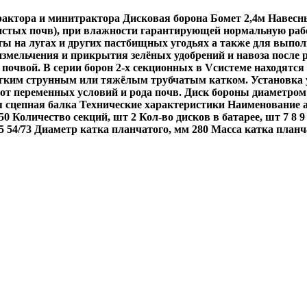
рактора и минитрактора Дисковая борона Бомет 2,4м Навесн
истых почв), при влажности гарантирующей нормальную рабо
ы на лугах и других пастбищных угодьях а также для выпол
измельчения и прикрытия зелёных удобрений и навоза после
почвой. В серии борон 2-х секционных в Vсистеме находятся 
ким струнным или тяжёлым трубчатым катком. Установка угла
 от переменных условий и рода почв. Диск бороны диаметро
 сцепная балка Технические характеристики Наименование аг
 150 Количество секций, шт 2 Кол-во дисков в батарее, шт 7 8 9 
65 54/73 Диаметр катка планчатого, мм 280 Масса катка планча