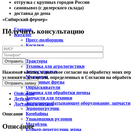
отгрузка с крупных городов России
самовывоз (с дилерского склада)
доставка до дома
«Сибирский фермер»
Главная
Получить консультацию
Каталог
Пресс-подборщик
Косилки
Навесное и прицепное оборудование
Минитракторы
Тракторы
Техника для агрологистики
Зерносушилки
Нажимая кнопку, я даю свое согласие на обработку моих пе
Мульчеры
условиях и для целей, определенных в Согласии на обрабо
Почвенные фрезы
Отправить заявку
Опрыскиватели
Техника для обработки почвы
Описание
Запчасти для техники
Детали
Зерноперерабатывающее оборудование, запчасти
Доставка и оплата
Зернопогрузчик
Комбайны
Описание
Упаковщики рулонов
Мотоблок
Описание
Бункер-перегрузчик зерна