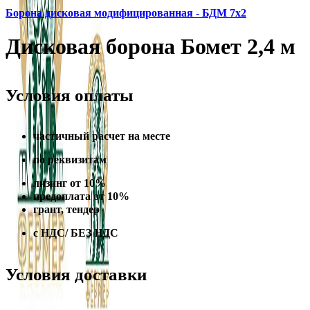
Борона дисковая модифицированная - БДМ 7х2
Дисковая борона Бомет 2,4 м
Условия оплаты
частичный расчет на месте
по реквизитам
лизинг от 10%
предоплата от 10%
грант, тендер
с НДС/ БЕЗ НДС
Условия доставки