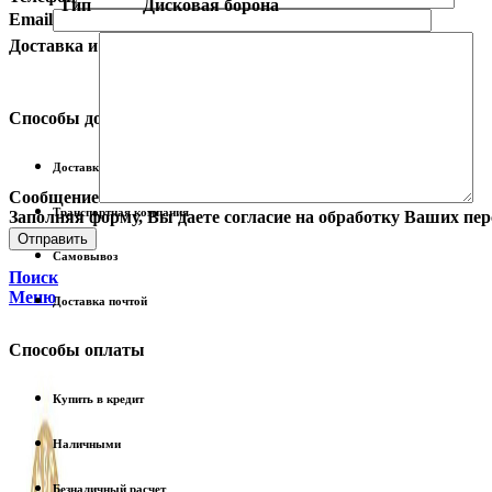
Тип
Дисковая борона
Email
Доставка и оплата
Способы доставки
Доставка курьером
Сообщение
Транспортная компания
Заполняя форму, Вы даете согласие на обработку Ваших пе
Самовывоз
Поиск
Меню
Доставка почтой
Способы оплаты
Купить в кредит
Наличными
Безналичный расчет