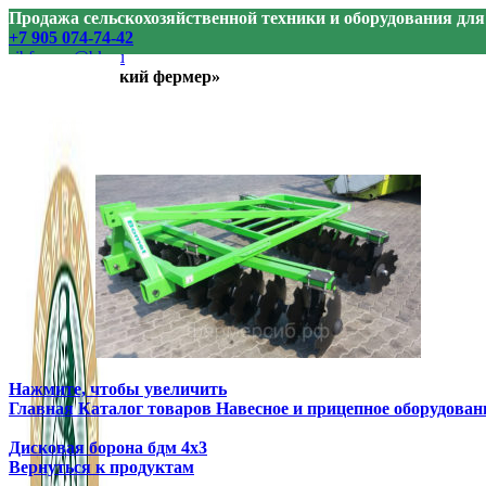
Продажа сельскохозяйственной техники и оборудования дл
+7 905 074-74-42
sibfermer@bk.ru
ООО «Сибирский фермер»
Нажмите, чтобы увеличить
Главная
Каталог товаров
Навесное и прицепное оборудован
Дисковая борона бдм 4х3
Вернуться к продуктам