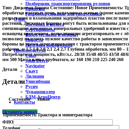
Подборщик транспортировщик рулонов
Тип: Дисковая борона Состояние: Новое Применяемость: Т
Прицепы
обработки плотных почв, вспаханных осенью (кроме камен
Гидрооборудование для спецтехники
разрывания и взламывания задернёных пластов после пахот
О нас
растений. Дисковые бороны могут быть использованы для 
Доставка и оплата
смешивания внесенных минеральных удо­брений и извести с 
Сертификаты
оснащена креплением, позволяющим агрегатировать ее с лёг
Видео (отзывы и обзоры)
позволяет получить нужное качество работы в зависимости
Новости
бороны во время агрегатирования с трактором применяется
Полезная информация
рабочая, м 1,5 1,8 2,0 2,1 2,4 2,7 Глубина обработки, мм 80 –
Производители
Потребляемая мощность, кВт/л.с. 28/38 35/48 40/55 43/58 48/
Claas
мм 500 Масса катка трубчатого, кг 160 190 210 225 240 260
Jonh Deere
Navigator
Детали
Скаут
Лилиани
Детали
Унисибмаш
Русич
Чувашпиллер
БДМ-АгроЦентр
Состояние
Новое
Контакты
Оставить заявку
Применяемость
Трактора и минитрактора
ФИО
Телефон