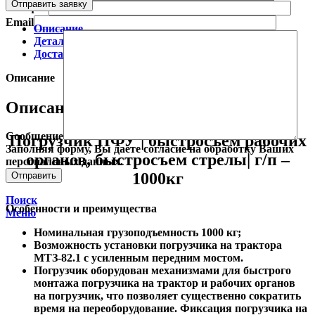
Отправить заявку
Телефон
Email
Описание
Детали
Доставка и оплата
Описание
Описание
Сообщение
Погрузчик ПФУ | быстросъем рабочих
Заполняя форму, Вы даете согласие на обработку Ваших
органов, быстросъем стрелы| г/п –
персональных данных.
1000кг
Поиск
Особенности и преимущества
Меню
Номинальная грузоподъемность 1000 кг;
Возможность установки погрузчика на трактора
МТЗ-82.1 с усиленным передним мостом.
Погрузчик оборудован механизмами для быстрого
монтажа погрузчика на трактор и рабочих органов
на погрузчик, что позволяет существенно сократить
время на переоборудование. Фиксация погрузчика на