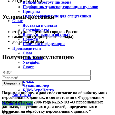
с НДС/ БЕЗ НДС
Бункер-перегрузчик зерна
Подборщик транспортировщик рулонов
Прицепы
Условия доставки
Гидрооборудование для спецтехники
О нас
Доставка и оплата
Сертификаты
отгрузка с крупных городов России
Видео (отзывы и обзоры)
самовывоз (с дилерского склада)
Новости
доставка до дома
Полезная информация
Производители
Claas
Получить консультацию
Jonh Deere
Navigator
Скаут
Лилиани
Унисибмаш
Русич
Чувашпиллер
БДМ-АгроЦентр
Нажимая кнопку, я даю свое согласие на обработку моих
Контакты
персональных данных, в соответствии с Федеральным
законом от 27.07.2006 года №152-ФЗ «О персональных
Оставить заявку
данных», на условиях и для целей, определенных в
Согласии на обработку персональных данных *
ФИО