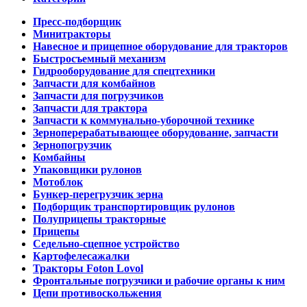
Пресс-подборщик
Минитракторы
Навесное и прицепное оборудование для тракторов
Быстросъемный механизм
Гидрооборудование для спецтехники
Запчасти для комбайнов
Запчасти для погрузчиков
Запчасти для трактора
Запчасти к коммунально-уборочной технике
Зерноперерабатывающее оборудование, запчасти
Зернопогрузчик
Комбайны
Упаковщики рулонов
Мотоблок
Бункер-перегрузчик зерна
Подборщик транспортировщик рулонов
Полуприцепы тракторные
Прицепы
Седельно-сцепное устройство
Картофелесажалки
Тракторы Foton Lovol
Фронтальные погрузчики и рабочие органы к ним
Цепи противоскольжения