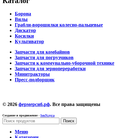
Каталог
Борона
Вилы
Грабли-ворошилки колесно-пальцевые
Дискатор
Косилки
Культиватор
Запчасти для комбайнов
Запчасти для погрузчиков
Запчасти к коммунально-уборочной технике
Запчасти для зернопереработки
Минитракторы
Пресс-подборщик
© 2026
фермерсиб.рф
. Все права защищены
Создание и продвижение -
SeoУслуга
Поиск
Меню
Категории