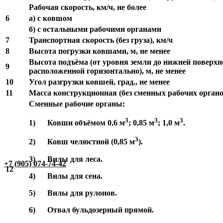
Рабочая скорость, км/ч, не более
6
а) с ковшом
б) с остальными рабочими органами
7
Транспортная скорость (без груза), км/ч
8
Высота погрузки ковшами, м, не менее
Высота подъёма (от уровня земли до нижней поверхн
9
расположенной горизонтально), м, не менее
10
Угол разгрузки ковшей, град., не менее
11
Масса конструкционная (без сменных рабочих органов)
Сменные рабочие органы:
3
3
3
1) Ковши объёмом 0,6 м
; 0,85 м
; 1,0 м
.
3
2) Ковш челюстной (0,85 м
).
3) Вилы для леса.
+7 (905) 074-74-42
12
4) Вилы для сена.
5) Вилы для рулонов.
6) Отвал бульдозерный прямой.