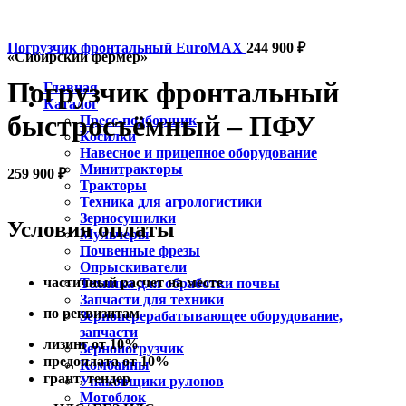
Погрузчик фронтальный EuroMAX
244 900
₽
«Сибирский фермер»
Погрузчик фронтальный
Главная
Каталог
быстросъёмный – ПФУ
Пресс-подборщик
Косилки
Навесное и прицепное оборудование
Минитракторы
259 900
₽
Тракторы
Техника для агрологистики
Зерносушилки
Условия оплаты
Мульчеры
Почвенные фрезы
Опрыскиватели
частичный расчет на месте
Техника для обработки почвы
Запчасти для техники
по реквизитам
Зерноперерабатывающее оборудование,
запчасти
лизинг от 10%
Зернопогрузчик
предоплата от 10%
Комбайны
грант, тендер
Упаковщики рулонов
Мотоблок