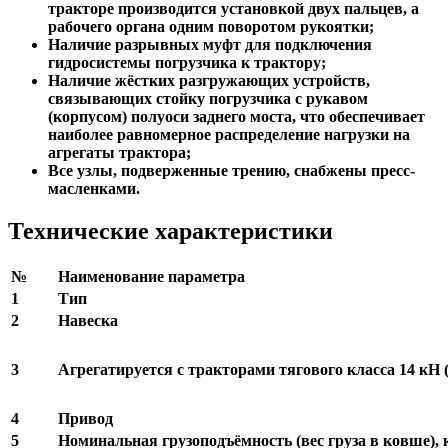
тракторе производится установкой двух пальцев, а
рабочего органа одним поворотом рукоятки;
Наличие разрывных муфт для подключения
гидросистемы погрузчика к трактору;
Наличие жёстких разгружающих устройств,
связывающих стойку погрузчика с рукавом
(корпусом) полуоси заднего моста, что обеспечивает
наиболее равномерное распределение нагрузки на
агрегаты трактора;
Все узлы, подверженные трению, снабжены пресс-
масленками.
Технические характеристики
№
Наименование параметра
1
Тип
2
Навеска
3
Агрегатируется с тракторами тягового класса 14 кН (1
4
Привод
5
Номинальная грузоподъёмность (вес груза в ковше), к