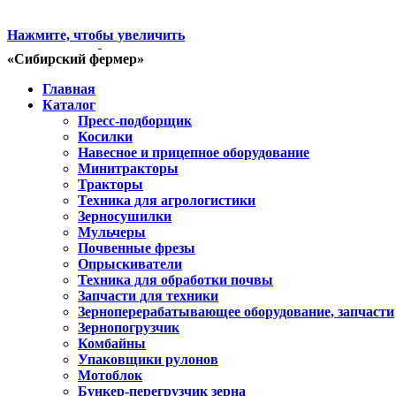
Нажмите, чтобы увеличить
«Сибирский фермер»
Главная
Каталог
Пресс-подборщик
Косилки
Навесное и прицепное оборудование
Минитракторы
Тракторы
Техника для агрологистики
Зерносушилки
Мульчеры
Почвенные фрезы
Опрыскиватели
Техника для обработки почвы
Запчасти для техники
Зерноперерабатывающее оборудование, запчасти
Зернопогрузчик
Комбайны
Упаковщики рулонов
Мотоблок
Бункер-перегрузчик зерна