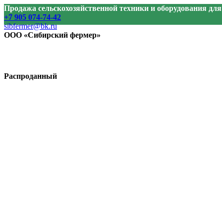
Продажа сельскохозяйственной техники и оборудования дл
+7 905 074-74-42
sibfermer@bk.ru
ООО «Сибирский фермер»
Распроданный