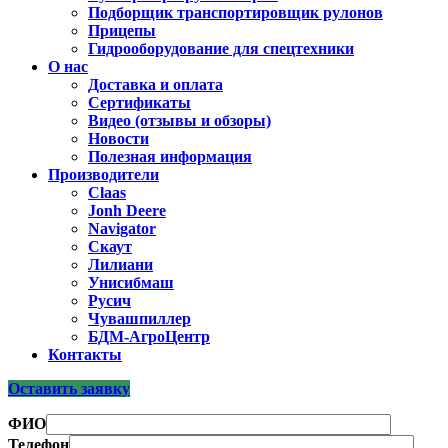
Подборщик транспортировщик рулонов
Прицепы
Гидрооборудование для спецтехники
О нас
Доставка и оплата
Сертификаты
Видео (отзывы и обзоры)
Новости
Полезная информация
Производители
Claas
Jonh Deere
Navigator
Скаут
Лилиани
Унисибмаш
Русич
Чувашпиллер
БДМ-АгроЦентр
Контакты
Оставить заявку
ФИО
Телефон