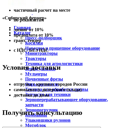
частичный расчет на месте
«Сибирский фермер»
по реквизитам
Главная
лизинг от 10%
Каталог
предоплата от 10%
Пресс-подборщик
грант, тендер
Косилки
Навесное и прицепное оборудование
с НДС/ БЕЗ НДС
Минитракторы
Тракторы
Техника для агрологистики
Условия доставки
Зерносушилки
Мульчеры
Почвенные фрезы
Опрыскиватели
отгрузка с крупных городов России
Техника для обработки почвы
самовывоз (с дилерского склада)
Запчасти для техники
доставка до дома
Зерноперерабатывающее оборудование,
запчасти
Зернопогрузчик
Получить консультацию
Комбайны
Упаковщики рулонов
Мотоблок