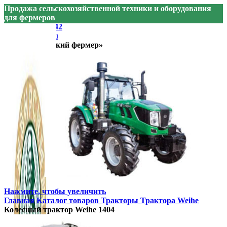
Продажа сельскохозяйственной техники и оборудования
для фермеров
+7 905 074-74-42
sibfermer@bk.ru
ООО «Сибирский фермер»
Нажмите, чтобы увеличить
Главная
Каталог товаров
Тракторы
Трактора Weihe
Колесный трактор Weihe 1404