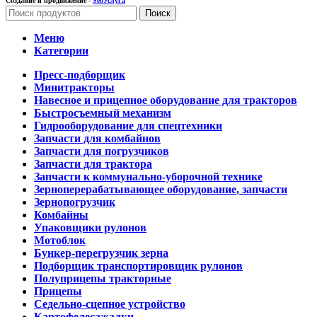
Создание и продвижение -
SeoУслуга
Поиск
Меню
Категории
Пресс-подборщик
Минитракторы
Навесное и прицепное оборудование для тракторов
Быстросъемный механизм
Гидрооборудование для спецтехники
Запчасти для комбайнов
Запчасти для погрузчиков
Запчасти для трактора
Запчасти к коммунально-уборочной технике
Зерноперерабатывающее оборудование, запчасти
Зернопогрузчик
Комбайны
Упаковщики рулонов
Мотоблок
Бункер-перегрузчик зерна
Подборщик транспортировщик рулонов
Полуприцепы тракторные
Прицепы
Седельно-сцепное устройство
Картофелесажалки