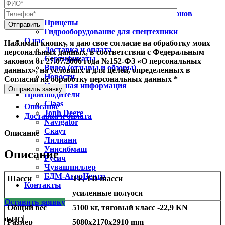
Бункер-перегрузчик зерна
Подборщик транспортировщик рулонов
Прицепы
Гидрооборудование для спецтехники
О нас
Нажимая кнопку, я даю свое согласие на обработку моих
Доставка и оплата
персональных данных, в соответствии с Федеральным
Сертификаты
законом от 27.07.2006 года №152-ФЗ «О персональных
Видео (отзывы и обзоры)
данных», на условиях и для целей, определенных в
Новости
Согласии на обработку персональных данных *
Полезная информация
Отправить заявку
Производители
Claas
Описание
Jonh Deere
Доставка и оплата
Navigator
Скаут
Описание
Лилиани
Унисибмаш
Описание
Русич
Чувашпиллер
БДМ-АгроЦентр
Шасси
TF, TD шасси
Контакты
усиленные полуоси
Оставить заявку
Общий вес
5100 кг, тяговый класс -22,9 KN
ФИО
Размер
5080х2170х2910 mm