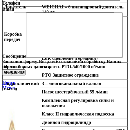
Телефон
Двигатель
WEICHAI – 6 цилиндровый двигатель,
Email
140 лс.
Общая топливо распределительная
рампа высокого давления
Коробка
16F+8R Переключение передач с
передач
зацепляющей втулкой
с блокировкой дифференциала
муфта двойного сцепления
Сообщение
LuК сцепление (германия)
Заполняя форму, Вы даете согласие на обработку Ваших
Вал отбора
скорость РТО-540/1000 об/мин
персональных данных.
мощности
РТО Защитное ограждение
Поиск
Гидравлический
3 – многоканальный клапан
Меню
выход
Насос шестерёнчатый 55 л/мин
Комплексная регулировка силы и
положения
Класс II гидравлическая подвеска
Двойной гидроцилиндр