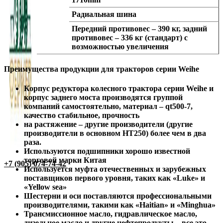
Радиальная шина
Передний противовес – 390 кг, задний
противовес – 336 кг (стандарт) с
возможностью увеличения
Преимущества продукции для тракторов серии Weihe
Корпус редуктора колесного трактора серии Weihe и
корпус заднего моста производятся группой
компаний самостоятельно, материал – qt500-7,
качество стабильное, прочность
на растяжение – другие производители (другие
производители в основном HT250) более чем в два
раза.
Используются подшипники хорошо известной
торговой марки Китая
+7 (905) 074-74-42
Используется муфта отечественных и зарубежных
поставщиков первого уровня, таких как «Luke» и
«Yellow sea»
Шестерни и оси поставляются профессиональными
производителями, такими как «Haitian» и «Minghua»
Трансмиссионное масло, гидравлическое масло,
дизельное масло и другие нефтепродукты – все это